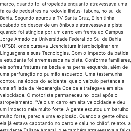
março, quando foi atropelada enquanto atravessava uma
faixa de pedestres na rodovia Ilhéus-Itabuna, no sul da
Bahia. Segundo apurou a TV Santa Cruz, Ellen tinha
acabado de descer de um ônibus e atravessava a pista
quando foi atingida por um carro em frente ao Campus
Jorge Amado da Universidade Federal do Sul da Bahia
(UFSB), onde cursava Licenciatura Interdisciplinar em
Linguagens e suas Tecnologias. Com o impacto da batida,
a estudante foi arremessada na pista. Conforme familiares,
ela sofreu fraturas na bacia e na perna esquerda, além de
uma perfuração no pulmão esquerdo. Uma testemunha
contou, na época do acidente, que o veículo pertence a
uma afiliada da Neoenergia Coelba e trafegava em alta
velocidade. O motorista permaneceu no local após o
atropelamento. “Veio um carro em alta velocidade e deu
um impacto nela muito forte. A gente escutou um barulho
muito forte, parecia uma explosão. Quando a gente olhou,
ela já estava capotando no carro e caiu no chão”, relatou a
estudante Tailane Amaral, que também atravessava a faixa