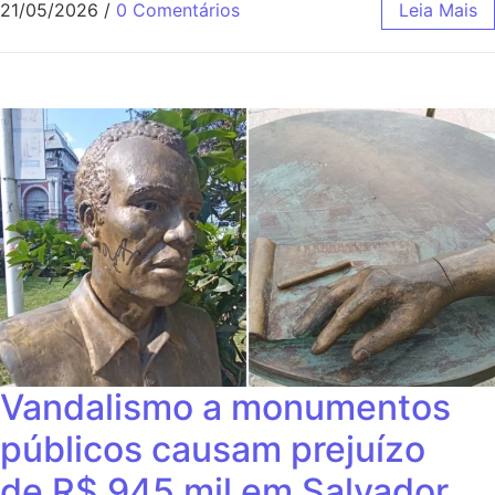
21/05/2026
/
0 Comentários
Leia Mais
Vandalismo a monumentos
públicos causam prejuízo
de R$ 945 mil em Salvador