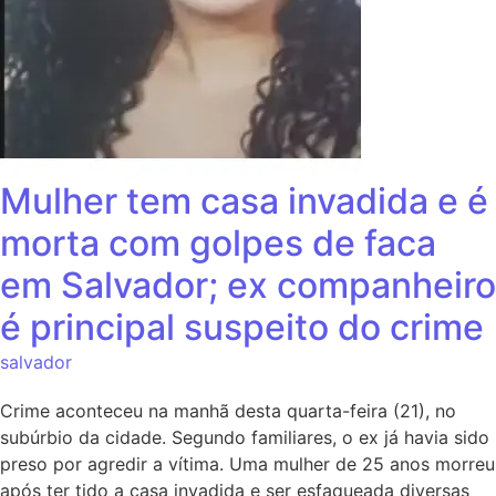
Mulher tem casa invadida e é
morta com golpes de faca
em Salvador; ex companheiro
é principal suspeito do crime
salvador
Crime aconteceu na manhã desta quarta-feira (21), no
subúrbio da cidade. Segundo familiares, o ex já havia sido
preso por agredir a vítima. Uma mulher de 25 anos morreu
após ter tido a casa invadida e ser esfaqueada diversas