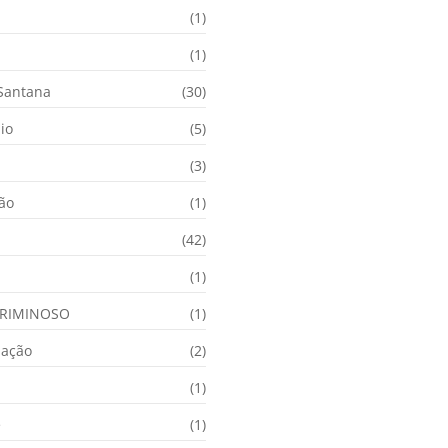
(1)
(1)
 Santana
(30)
io
(5)
(3)
ção
(1)
(42)
(1)
RIMINOSO
(1)
nação
(2)
(1)
e
(1)