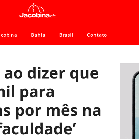
acobina
Bahia
Brasil
Contato
 ao dizer que
il para
as por mês na
 faculdade’