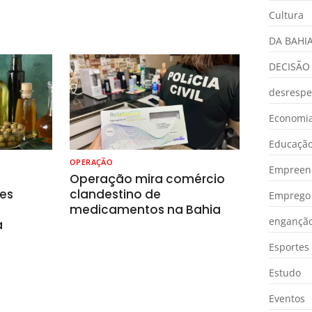
Cultura
DA BAHI
DECISÃO
desrespe
Economia
Educaçã
OPERAÇÃO
Empreen
o
Operação mira comércio
es
clandestino de
Emprego 
medicamentos na Bahia
engançã
a
Esportes
Estudo
Eventos