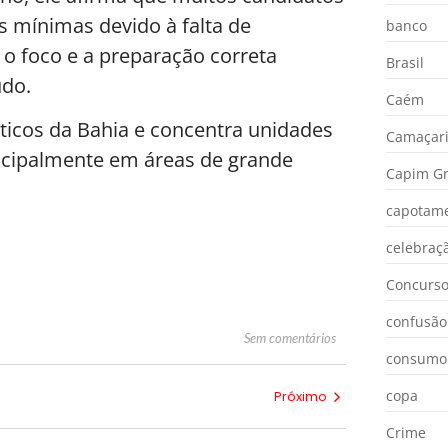
 mínimas devido à falta de
banco
 o foco e a preparação correta
Brasil
udo.
Caém
sticos da Bahia e concentra unidades
Camaçar
incipalmente em áreas de grande
Capim Gr
capotam
celebraç
Concurs
confusão
Sem comentários
consumo
copa
Próximo
Crime