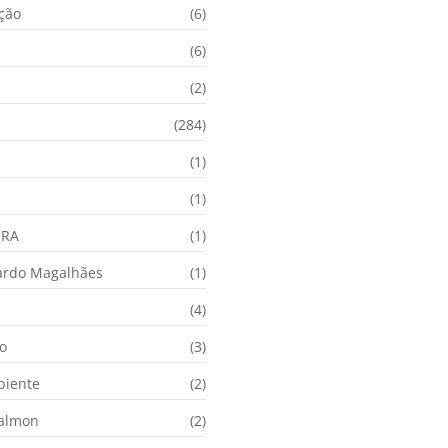
ação
(6)
(6)
(2)
(284)
(1)
(1)
URA
(1)
ardo Magalhães
(1)
(4)
o
(3)
biente
(2)
Calmon
(2)