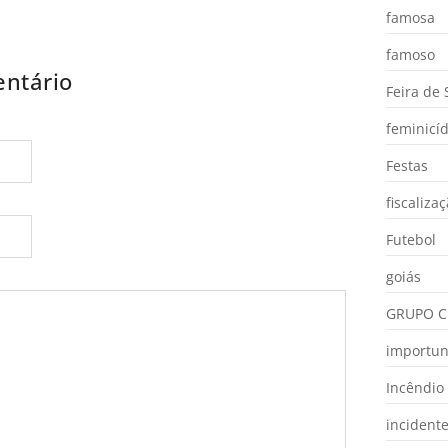
famosa
famoso
ntário
Feira de
feminicíd
Festas
fiscaliza
Futebol
goiás
GRUPO C
importu
Incêndio
incident