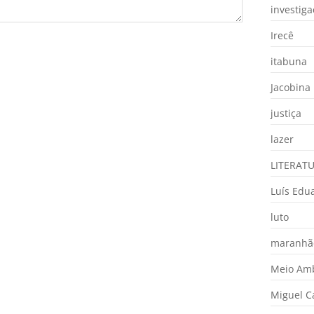
investig
Irecê
itabuna
Jacobina
justiça
lazer
LITERAT
Luís Edu
luto
maranhã
Meio Am
Miguel 