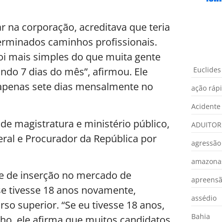
r na corporação, acreditava que teria
terminados caminhos profissionais.
foi mais simples do que muita gente
Euclides
ando 7 dias do mês”, afirmou. Ele
 apenas sete dias mensalmente no
ação ráp
Acidente
e magistratura e ministério público,
ADUITOR
eral e Procurador da República por
agressão
amazona
e de inserção no mercado de
apreens
se tivesse 18 anos novamente,
assédio
so superior. “Se eu tivesse 18 anos,
Bahia
cho, ele afirma que muitos candidatos