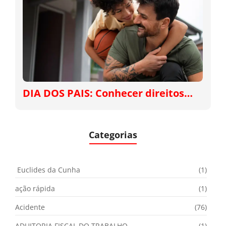
DIA DOS PAIS: Conhecer direitos…
Categorias
Euclides da Cunha
(1)
ação rápida
(1)
Acidente
(76)
ADUITORIA FISCAL DO TRABALHO
(1)