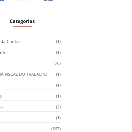
Categorias
 da Cunha
(1)
ida
(1)
(76)
IA FISCAL DO TRABALHO
(1)
(1)
s
(1)
ão
(2)
(1)
(567)