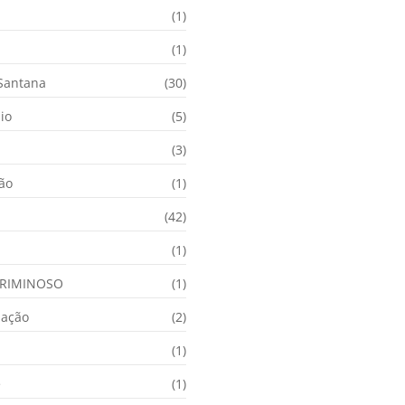
(1)
(1)
 Santana
(30)
io
(5)
(3)
ção
(1)
(42)
(1)
RIMINOSO
(1)
nação
(2)
(1)
e
(1)