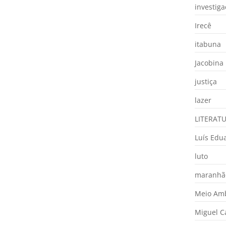
investig
Irecê
itabuna
Jacobina
justiça
lazer
LITERAT
Luís Edu
luto
maranhã
Meio Am
Miguel 