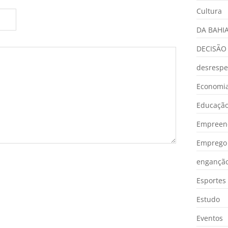
Cultura
DA BAHI
DECISÃO
desrespe
Economia
Educaçã
Empreen
Emprego 
engançã
Esportes
Estudo
Eventos