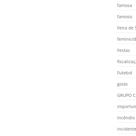
famosa
famoso
Feira de
feminicíd
Festas
fiscaliza
Futebol
goiás
GRUPO C
importu
Incêndio
incident