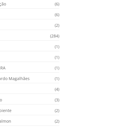
ação
(6)
(6)
(2)
(284)
(1)
(1)
URA
(1)
ardo Magalhães
(1)
(4)
o
(3)
biente
(2)
Calmon
(2)