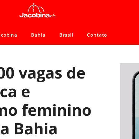
acobina
Bahia
Brasil
Contato
00 vagas de
ca e
mo feminino
da Bahia