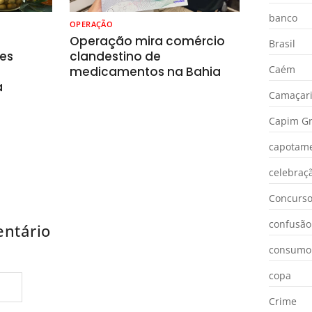
banco
OPERAÇÃO
o
Operação mira comércio
Brasil
es
clandestino de
Caém
medicamentos na Bahia
a
Camaçar
Capim Gr
capotam
celebraç
Concurs
confusão
ntário
consumo
copa
Crime