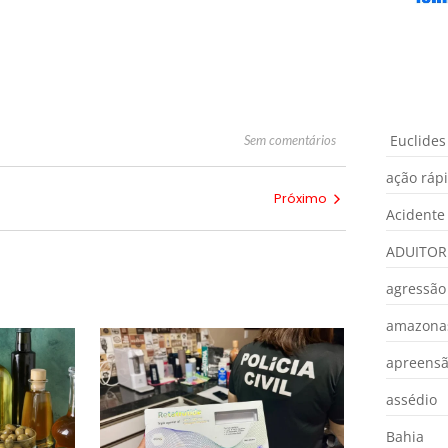
Euclides
Sem comentários
ação ráp
Próximo
Acidente
ADUITOR
agressão
amazona
apreens
assédio
Bahia