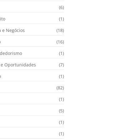
(6)
ito
(1)
 e Negócios
(18)
o
(16)
dedorismo
(1)
e Oportunidades
(7)
o
(1)
(82)
(1)
(5)
(1)
(1)