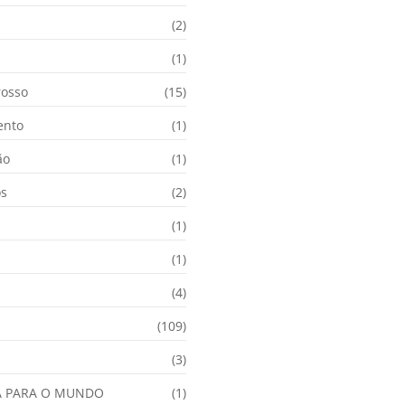
(2)
i
(1)
osso
(15)
ento
(1)
ão
(1)
os
(2)
(1)
(1)
(4)
(109)
(3)
A PARA O MUNDO
(1)