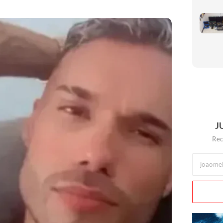
J
Rec