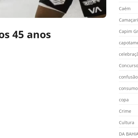
Caém
Camaçar
os 45 anos
Capim Gr
capotam
celebraç
Concurs
confusão
consumo
copa
Crime
Cultura
DA BAHI