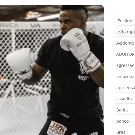
Euclides
ação ráp
Acidente
ADUITOR
agressão
amazona
apreens
assédio
Bahia
banco
Brasil