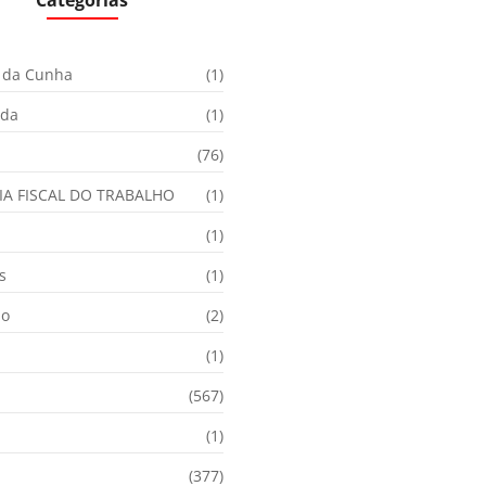
Categorias
 da Cunha
(1)
ida
(1)
(76)
IA FISCAL DO TRABALHO
(1)
(1)
s
(1)
ão
(2)
(1)
(567)
(1)
(377)