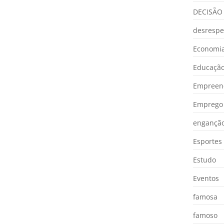
DECISÃO
desrespe
Economia
Educaçã
Empreen
Emprego 
engançã
Esportes
Estudo
Eventos
famosa
famoso