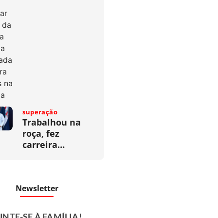
superação
Trabalhou na
roça, fez
carreira…
Newsletter
UNTE-SE À FAMÍLIA!