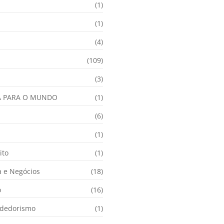
(1)
(1)
(4)
(109)
(3)
A PARA O MUNDO
(1)
(6)
a
(1)
ito
(1)
 e Negócios
(18)
o
(16)
dedorismo
(1)