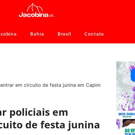
acobina
Bahia
Brasil
Contato
 policiais em
cuito de festa junina