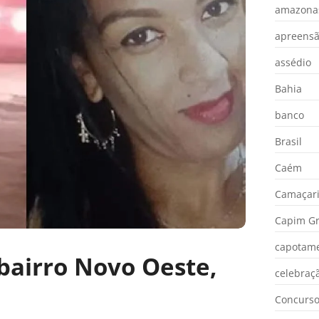
amazona
apreens
assédio
Bahia
banco
Brasil
Caém
Camaçar
Capim Gr
capotam
 bairro Novo Oeste,
celebraç
Concurs