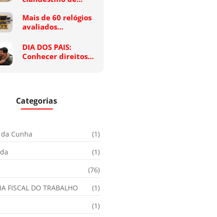
Mais de 60 relógios
avaliados…
DIA DOS PAIS:
Conhecer direitos…
Categorias
 da Cunha
(1)
ida
(1)
(76)
IA FISCAL DO TRABALHO
(1)
(1)