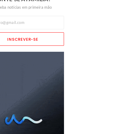
eba notícias em primeira mão
INSCREVER-SE