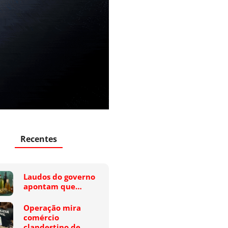
Recentes
Laudos do governo
apontam que…
Operação mira
comércio
clandestino de…