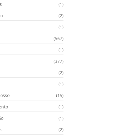
s
(1)
ão
(2)
(1)
(567)
(1)
(377)
(2)
i
(1)
osso
(15)
ento
(1)
ão
(1)
os
(2)