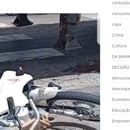
confusão
consumo
copa
Crime
Cultura
DA BAHI
DECISÃO
denunci
desrespe
Economia
Educaçã
Empreen