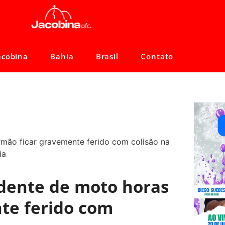
acobina
Bahia
Brasil
Contato
dente de moto horas
te ferido com