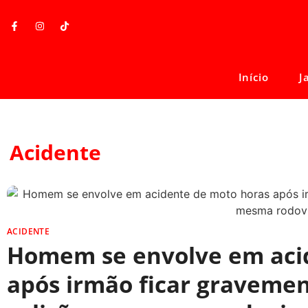
Início
J
Acidente
ACIDENTE
Homem se envolve em aci
após irmão ficar gravemen