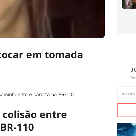
 tocar em tomada
J
Rec
colisão entre
 BR-110