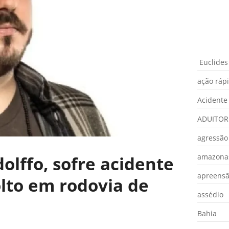
Euclides
ação ráp
Acidente
ADUITOR
agressão
amazona
olffo, sofre acidente
apreens
olto em rodovia de
assédio
Bahia