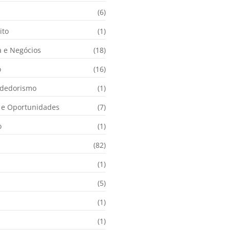
(6)
ito
(1)
 e Negócios
(18)
o
(16)
dedorismo
(1)
e Oportunidades
(7)
o
(1)
(82)
(1)
(5)
(1)
(1)