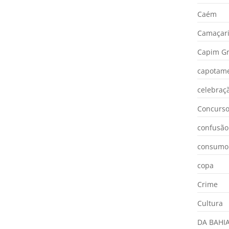
Caém
Camaçar
Capim Gr
capotam
celebraç
Concurs
confusão
consumo
copa
Crime
Cultura
DA BAHI