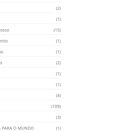
(2)
i
(1)
osso
(15)
ento
(1)
ão
(1)
os
(2)
(1)
(1)
(4)
(109)
(3)
A PARA O MUNDO
(1)