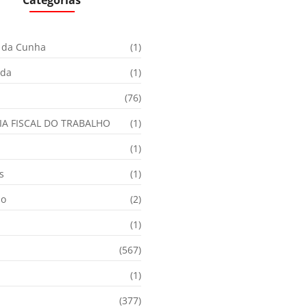
Categorias
 da Cunha
(1)
ida
(1)
(76)
IA FISCAL DO TRABALHO
(1)
(1)
s
(1)
ão
(2)
(1)
(567)
(1)
(377)