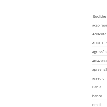
Euclides
ação ráp
Acidente
ADUITOR
agressão
amazona
apreens
assédio
Bahia
banco
Brasil