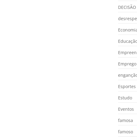
DECISÃO
desrespe
Economia
Educaçã
Empreen
Emprego 
engançã
Esportes
Estudo
Eventos
famosa
famoso