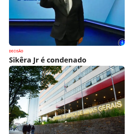
DECISÃO
Sikêra Jr é condenado