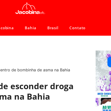
acobina
Bahia
Brasil
Contato
de esconder droga
sma na Bahia