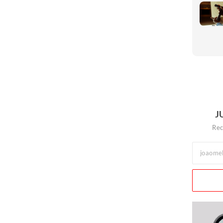
J
Rec