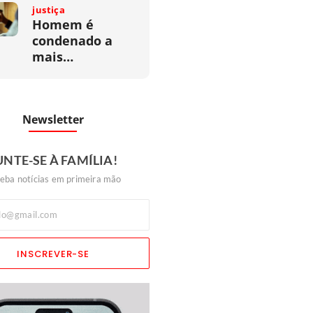
justiça
Homem é
condenado a
mais…
Newsletter
UNTE-SE À FAMÍLIA!
eba notícias em primeira mão
INSCREVER-SE