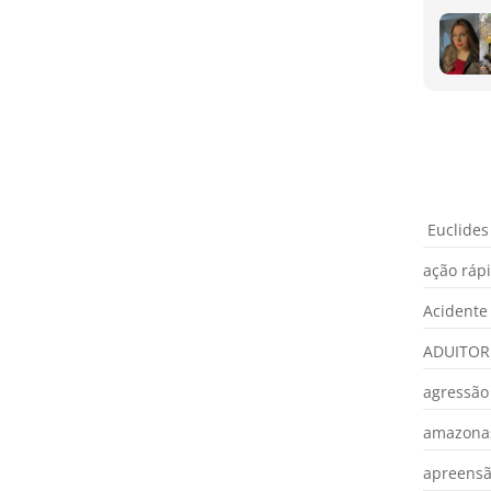
Euclides
ação ráp
Acidente
ADUITOR
agressão
amazona
apreens