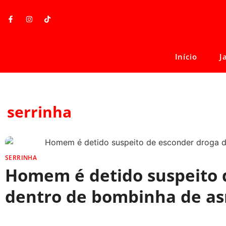
Início
J
serrinha
SERRINHA
Homem é detido suspeito 
dentro de bombinha de a