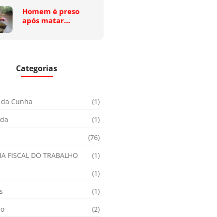
Homem é preso
após matar…
Categorias
 da Cunha
(1)
ida
(1)
(76)
IA FISCAL DO TRABALHO
(1)
(1)
s
(1)
ão
(2)