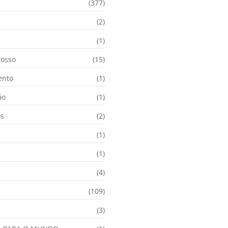
(377)
(2)
i
(1)
osso
(15)
ento
(1)
ão
(1)
os
(2)
(1)
(1)
(4)
(109)
(3)