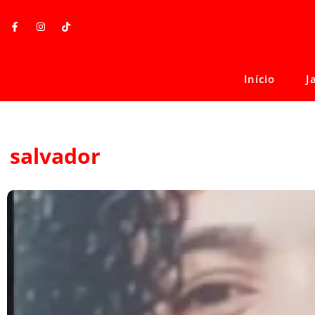
Início
J
salvador