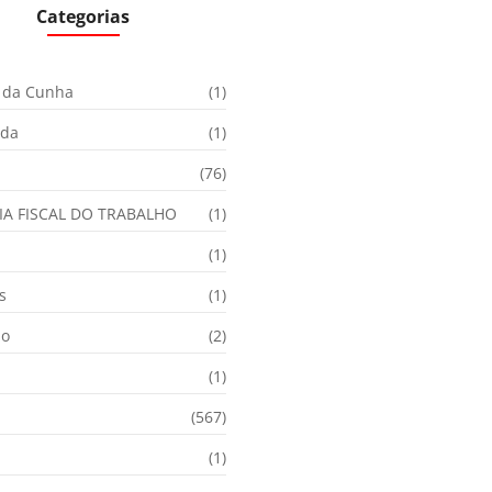
Categorias
 da Cunha
(1)
ida
(1)
(76)
IA FISCAL DO TRABALHO
(1)
(1)
s
(1)
ão
(2)
(1)
(567)
(1)