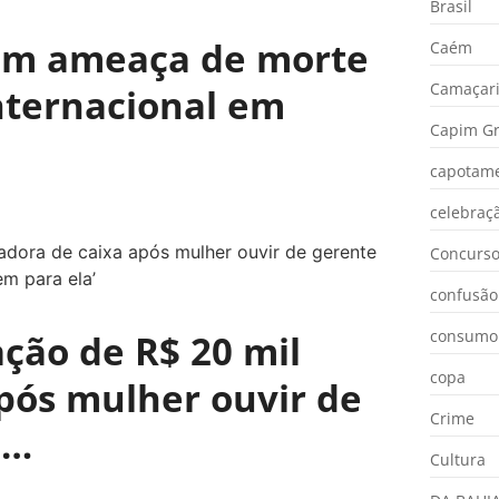
Brasil
 com ameaça de morte
Caém
Camaçar
internacional em
Capim Gr
capotam
celebraç
Concurs
confusão
consumo
ação de R$ 20 mil
copa
pós mulher ouvir de
Crime
o…
Cultura