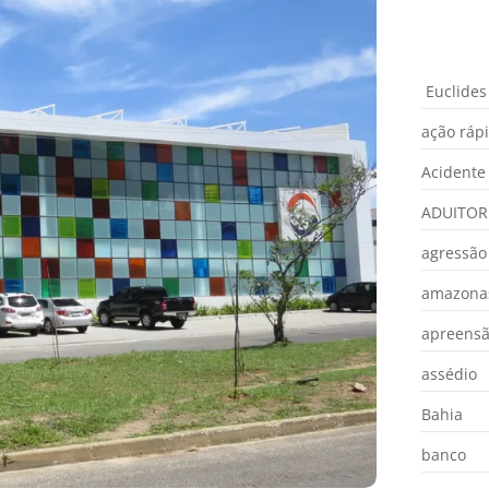
Euclides
ação ráp
Acidente
ADUITOR
agressão
amazona
apreens
assédio
Bahia
banco