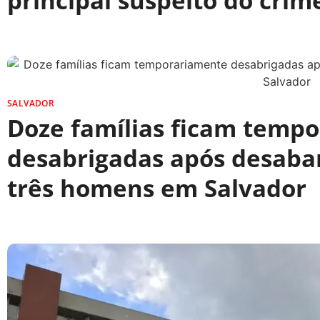
principal suspeito do crim
SALVADOR
Doze famílias ficam temp
desabrigadas após desab
três homens em Salvador