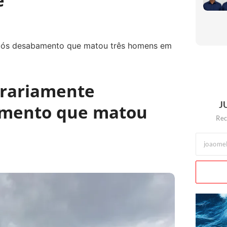
e
orariamente
J
amento que matou
Rec