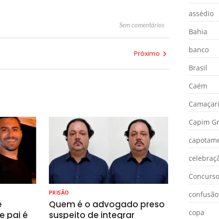
assédio
Sem comentários
Bahia
banco
Próximo
Brasil
Caém
Camaçar
Capim Gr
capotam
celebraç
Concurs
PRISÃO
confusão
é
Quem é o advogado preso
copa
e pai é
suspeito de integrar