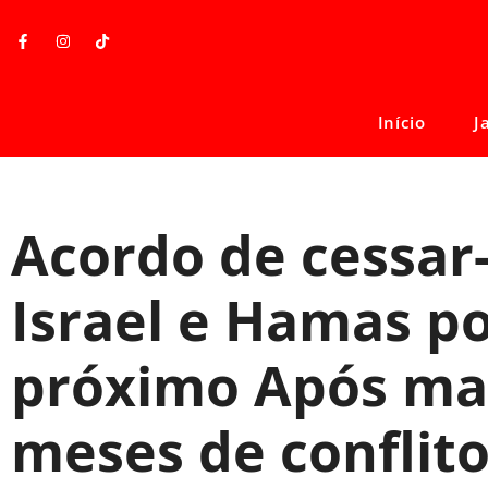
Início
J
Acordo de cessar
Israel e Hamas p
próximo Após mai
meses de conflit