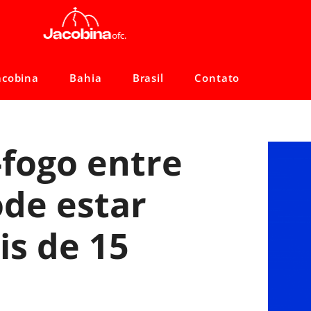
acobina
Bahia
Brasil
Contato
-fogo entre
ode estar
s de 15
o