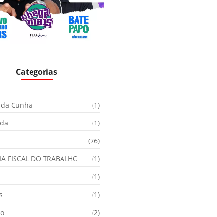
Categorias
 da Cunha
(1)
ida
(1)
(76)
IA FISCAL DO TRABALHO
(1)
(1)
s
(1)
ão
(2)