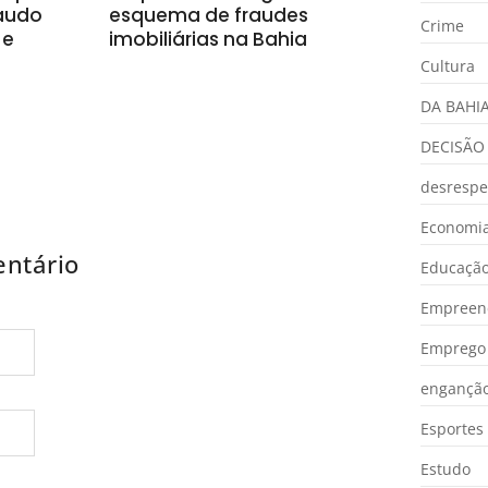
laudo
esquema de fraudes
Crime
 e
imobiliárias na Bahia
Cultura
DA BAHI
DECISÃO
desrespe
Economia
ntário
Educaçã
Empreen
Emprego 
engançã
Esportes
Estudo