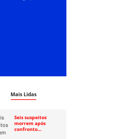
Mais Lidas
Seis suspeitos
morrem após
confronto…