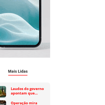
Mais Lidas
Laudos do governo
apontam que…
Operação mira