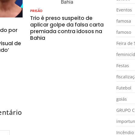
Eventos
PRISÃO
Trio é preso suspeito de
famosa
aplicar golpe da falsa carta
ado por
premiada contra idosos na
famoso
Bahia
isual de
Feira de
ado’
feminicíd
Festas
fiscaliza
Futebol
goiás
GRUPO C
ntário
importu
Incêndio