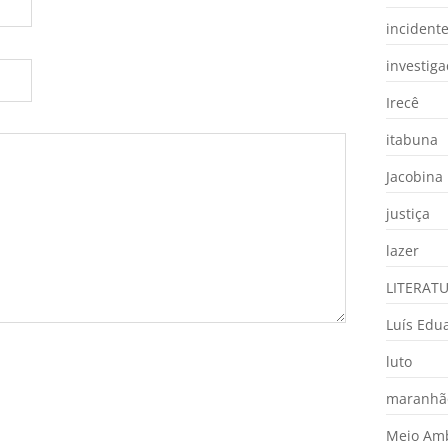
incident
investig
Irecê
itabuna
Jacobina
justiça
lazer
LITERAT
Luís Edu
luto
maranhã
Meio Am