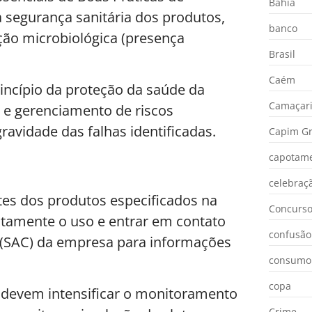
Bahia
à segurança sanitária dos produtos,
banco
ção microbiológica (presença
Brasil
Caém
incípio da proteção da saúde da
Camaçar
o e gerenciamento de riscos
ravidade das falhas identificadas.
Capim Gr
capotam
celebraç
es dos produtos especificados na
Concurs
tamente o uso e entrar em contato
confusão
(SAC) da empresa para informações
consumo
copa
is devem intensificar o monitoramento
Crime