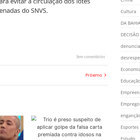
a evitar a circulação dos lotes
denadas do SNVS.
Cultura
DA BAHI
DECISÃO
denunci
Sem comentários
desrespe
Economia
Próximo
Educaçã
Empreen
Emprego 
engançã
Esportes
Estudo