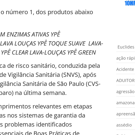
 o número 1, dos produtos abaixo
M ENZIMAS ATIVAS YPÊ
 LAVA LOUÇAS YPÊ TOQUE SUAVE LAVA-
Euclides
YPÊ CLEAR LAVA-LOUÇAS YPÊ GREEN
ação ráp
ca de risco sanitário, conduzida pela
Acidente
e Vigilância Sanitária (SNVS), após
ADUITOR
ilância Sanitária de São Paulo (CVS-
agressão
mparo) na última semana.
amazona
mprimentos relevantes em etapas
apreens
lhas nos sistemas de garantia da
Os problemas identificados
assédio
enciais de Boas Práticas de