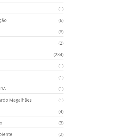
e
(1)
ação
(6)
(6)
(2)
(284)
(1)
(1)
URA
(1)
ardo Magalhães
(1)
(4)
o
(3)
biente
(2)