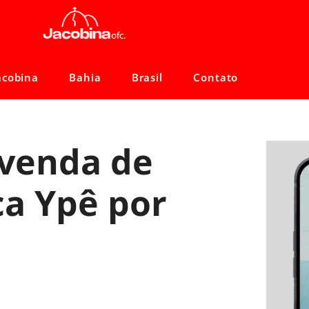
acobina
Bahia
Brasil
Contato
 venda de
a Ypê por