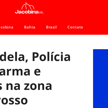
acobina
Bahia
Brasil
Contato
ela, Polícia
 arma e
s na zona
rosso