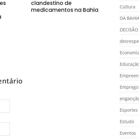
es
clandestino de
Cultura
medicamentos na Bahia
a
DA BAHI
DECISÃO
desrespe
Economia
Educaçã
Empreen
ntário
Emprego 
engançã
Esportes
Estudo
Eventos