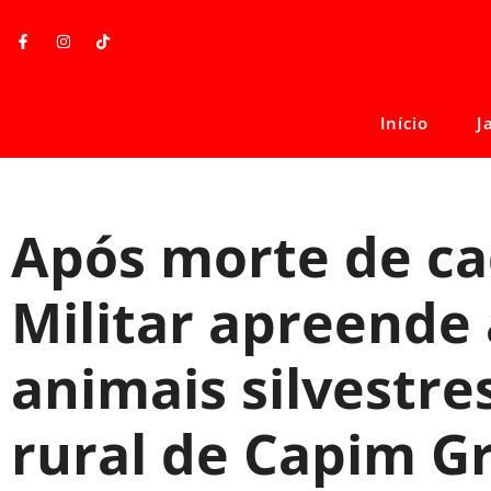
Início
J
Após morte de cad
Militar apreende
animais silvestre
rural de Capim G