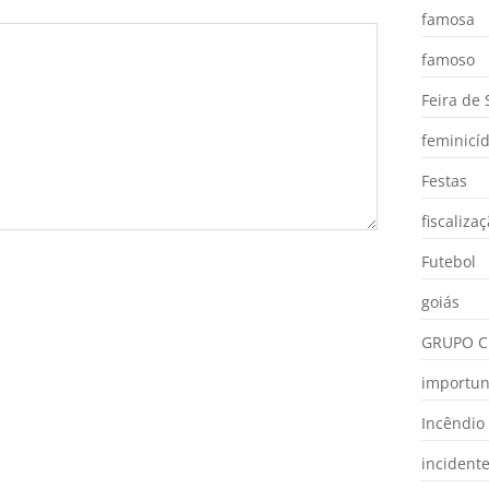
famosa
famoso
Feira de
feminicíd
Festas
fiscaliza
Futebol
goiás
GRUPO C
importu
Incêndio
incident