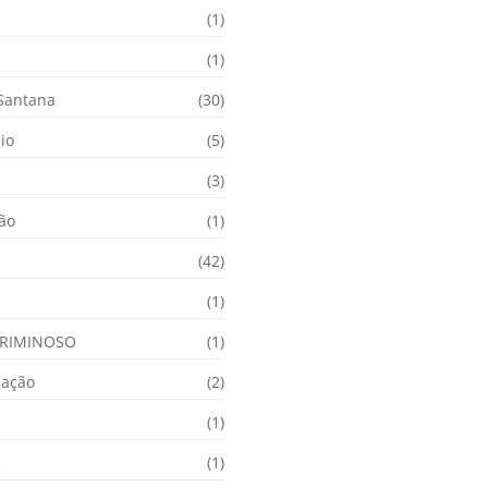
(1)
(1)
 Santana
(30)
io
(5)
(3)
ção
(1)
(42)
(1)
RIMINOSO
(1)
nação
(2)
(1)
e
(1)