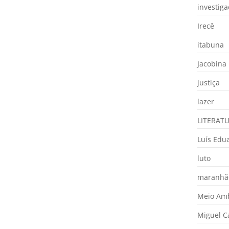
investig
Irecê
itabuna
Jacobina
justiça
lazer
LITERAT
Luís Edu
luto
maranhã
Meio Am
Miguel 