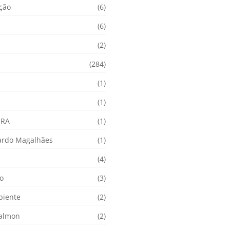
ação
(6)
(6)
(2)
(284)
(1)
(1)
URA
(1)
ardo Magalhães
(1)
(4)
o
(3)
biente
(2)
Calmon
(2)