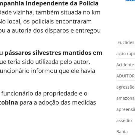
mpanhia Independente da Polícia
iedade vizinha, também situada no km
No local, os policiais encontraram
ou a autoria dos disparos e entregou
Euclides
eu
pássaros silvestres mantidos em
ação ráp
e teria sido utilizada pelo autor.
Acidente
funcionário informou que ele havia
ADUITOR
agressão
funcionário da propriedade e o
amazona
cobina
para a adoção das medidas
apreens
assédio
Bahia