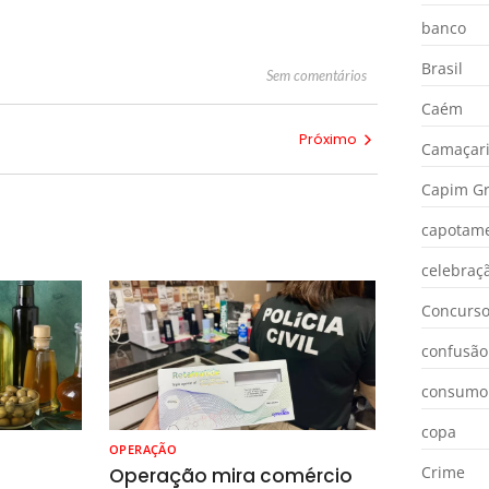
banco
Brasil
Sem comentários
Caém
Próximo
Camaçar
Capim Gr
capotam
celebraç
Concurs
confusão
consumo
copa
OPERAÇÃO
Crime
o
Operação mira comércio