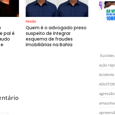
PRISÃO
é
Quem é o advogado preso
e pai é
suspeito de integrar
laudo
esquema de fraudes
 e
imobiliárias na Bahia
Euclides
ação ráp
Acidente
ADUITOR
agressão
ntário
amazona
apreens