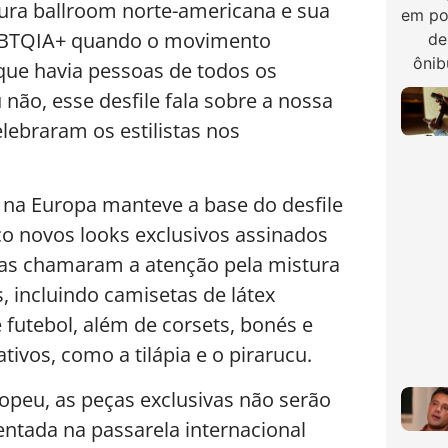
ura ballroom norte-americana e sua
GBTQIA+ quando o movimento
que havia pessoas de todos os
ão, esse desfile fala sobre a nossa
elebraram os estilistas nos
a na Europa manteve a base do desfile
co novos looks exclusivos assinados
ças chamaram a atenção pela mistura
 incluindo camisetas de látex
 futebol, além de corsets, bonés e
ivos, como a tilápia e o pirarucu.
opeu, as peças exclusivas não serão
entada na passarela internacional