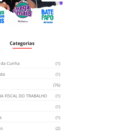
Categorias
 da Cunha
(1)
ida
(1)
(76)
IA FISCAL DO TRABALHO
(1)
(1)
s
(1)
ão
(2)