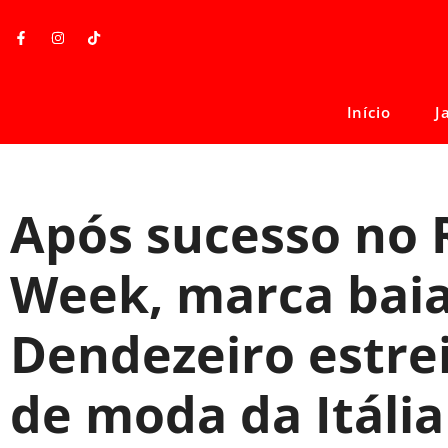
Início
J
Após sucesso no 
Week, marca bai
Dendezeiro estre
de moda da Itália