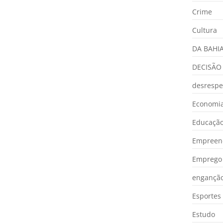
Crime
Cultura
DA BAHI
DECISÃO
desrespe
Economia
Educaçã
Empreen
Emprego 
engançã
Esportes
Estudo