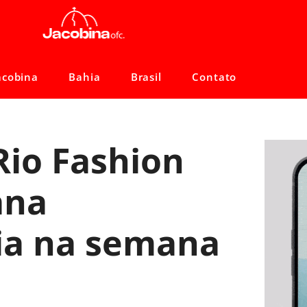
acobina
Bahia
Brasil
Contato
Rio Fashion
ana
ia na semana