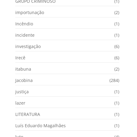
GRUPO CRIMINOSO
(1)
importunação
(2)
Incêndio
(1)
incidente
(1)
investigação
(6)
Irecê
(6)
itabuna
(2)
Jacobina
(284)
justiça
(1)
lazer
(1)
LITERATURA
(1)
Luís Eduardo Magalhães
(1)
luto
(4)