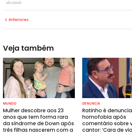
são paulo
Anteriores
Veja também
MUNDO
DENUNCIA
Mulher descobre aos 23
Ratinho é denunci
anos que tem forma rara
homofobia após
da síndrome de Down após
comentário sobre v
três filhas nascerem com a
cantor: ‘Cara de vi