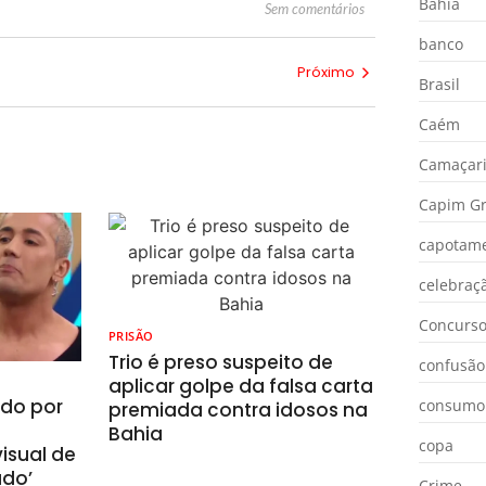
Bahia
Sem comentários
banco
Próximo
Brasil
Caém
Camaçar
Capim Gr
capotam
celebraç
Concurs
PRISÃO
Trio é preso suspeito de
confusão
aplicar golpe da falsa carta
ado por
consumo
premiada contra idosos na
Bahia
copa
isual de
ado’
Crime