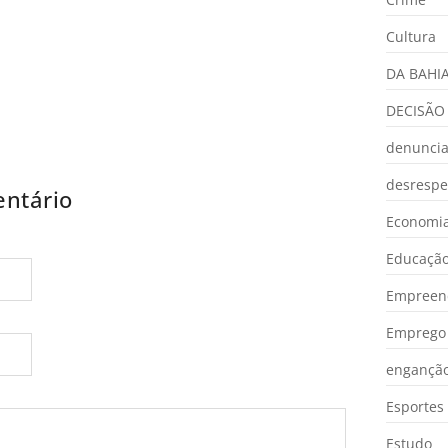
Cultura
DA BAHI
DECISÃO
denunci
desrespe
ntário
Economia
Educaçã
Empreen
Emprego 
engançã
Esportes
Estudo