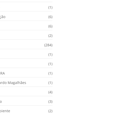
e
(1)
ação
(6)
(6)
(2)
(284)
(1)
(1)
URA
(1)
ardo Magalhães
(1)
(4)
o
(3)
biente
(2)