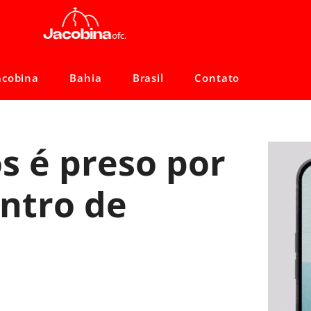
acobina
Bahia
Brasil
Contato
s é preso por
entro de