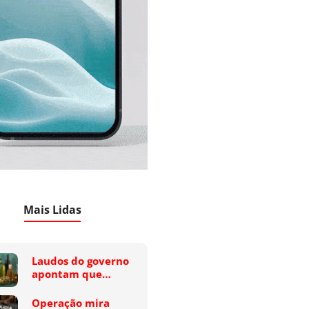
Mais Lidas
Laudos do governo
apontam que…
Operação mira