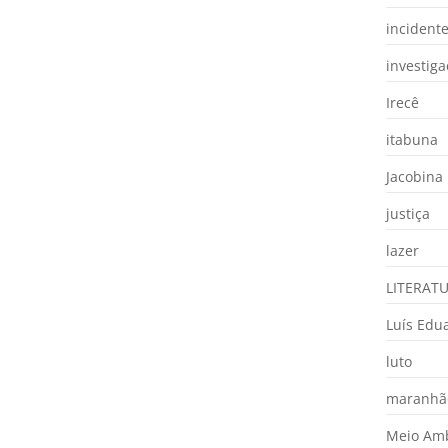
incident
investig
Irecê
itabuna
Jacobina
justiça
lazer
LITERAT
Luís Edu
luto
maranhã
Meio Am