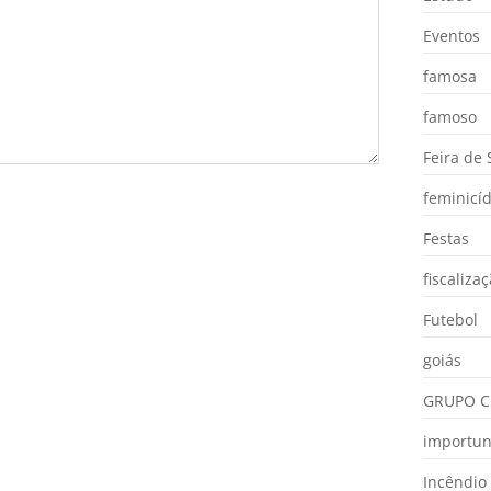
Eventos
famosa
famoso
Feira de
feminicíd
Festas
fiscaliza
Futebol
goiás
GRUPO C
importu
Incêndio