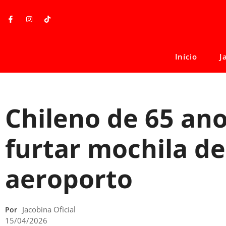
Início
J
Chileno de 65 ano
furtar mochila d
aeroporto
Jacobina Oficial
Por
15/04/2026