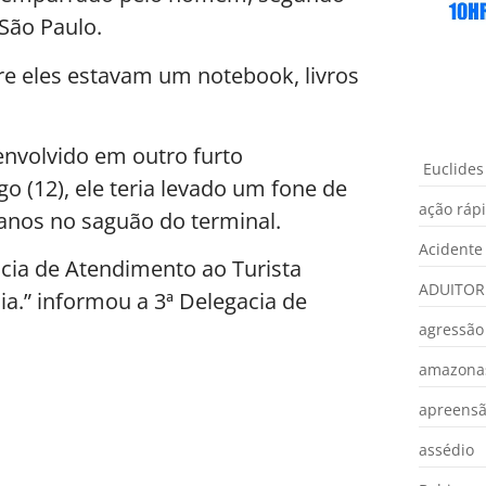
São Paulo.
re eles estavam um notebook, livros
 envolvido em outro furto
Euclides
(12), ele teria levado um fone de
ação ráp
 anos no saguão do terminal.
Acidente
acia de Atendimento ao Turista
ADUITOR
ia.” informou a 3ª Delegacia de
agressão
amazona
apreens
assédio