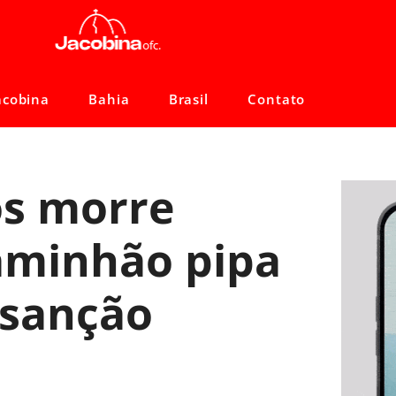
acobina
Bahia
Brasil
Contato
os morre
aminhão pipa
nsanção