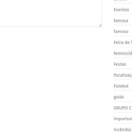
Eventos
famosa
famoso
Feira de
feminicíd
Festas
fiscaliza
Futebol
goiás
GRUPO C
importu
Incêndio