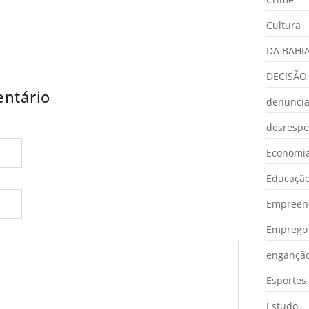
Cultura
DA BAHI
DECISÃO
ntário
denunci
desrespe
Economia
Educaçã
Empreen
Emprego 
engançã
Esportes
Estudo