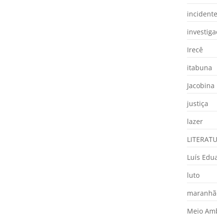
incident
investig
Irecê
itabuna
Jacobina
justiça
lazer
LITERAT
Luís Edu
luto
maranhã
Meio Am