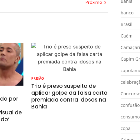
Bahia
Próximo
banco
Brasil
Caém
Camaçar
Capim Gr
capotam
PRISÃO
celebraç
Trio é preso suspeito de
aplicar golpe da falsa carta
Concurs
ado por
premiada contra idosos na
confusão
Bahia
isual de
consumo
ado’
copa
Crime