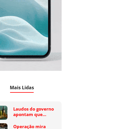
Mais Lidas
Laudos do governo
apontam que…
Operação mira