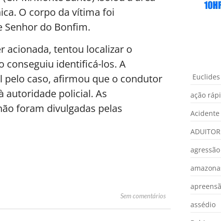
ca. O corpo da vítima foi
e Senhor do Bonfim.
r acionada, tentou localizar o
conseguiu identificá-los. A
l pelo caso, afirmou que o condutor
Euclides
utoridade policial. As
ação ráp
não foram divulgadas pelas
Acidente
ADUITOR
agressão
amazona
apreens
Sem comentários
assédio