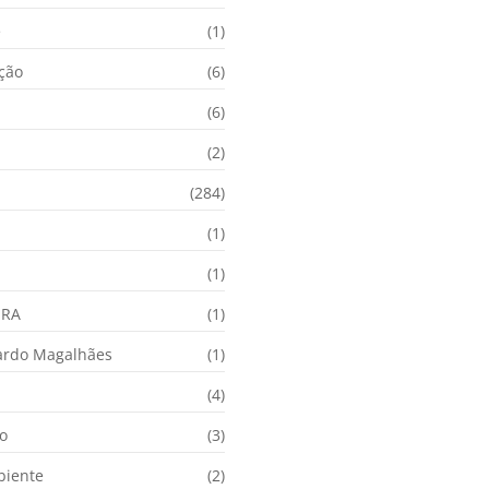
e
(1)
ação
(6)
(6)
(2)
(284)
(1)
(1)
URA
(1)
ardo Magalhães
(1)
(4)
o
(3)
biente
(2)