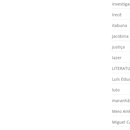
investig
Irecê
itabuna
Jacobina
justiça
lazer
LITERAT
Luís Edu
luto
maranhã
Meio Am
Miguel 