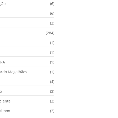
ação
(6)
(6)
(2)
(284)
(1)
(1)
URA
(1)
ardo Magalhães
(1)
(4)
o
(3)
biente
(2)
Calmon
(2)