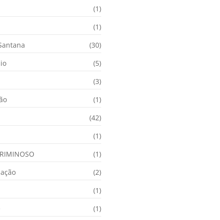
(1)
(1)
 Santana
(30)
io
(5)
(3)
ção
(1)
(42)
(1)
RIMINOSO
(1)
nação
(2)
(1)
e
(1)