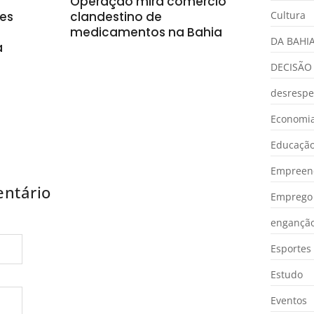
o
Operação mira comércio
Cultura
es
clandestino de
medicamentos na Bahia
DA BAHI
a
DECISÃO
desrespe
Economia
Educaçã
Empreen
ntário
Emprego 
engançã
Esportes
Estudo
Eventos