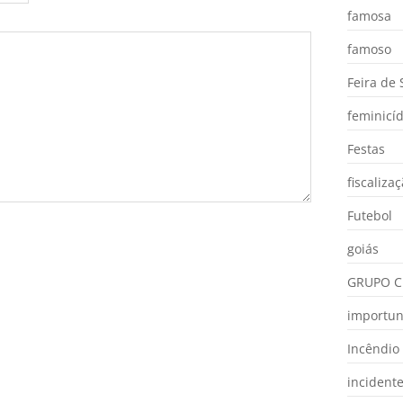
famosa
famoso
Feira de
feminicíd
Festas
fiscaliza
Futebol
goiás
GRUPO C
importu
Incêndio
incident