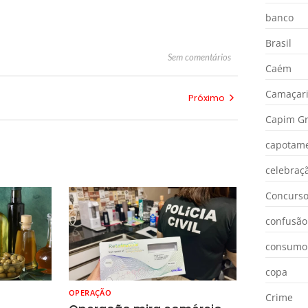
banco
Brasil
Sem comentários
Caém
Camaçar
Próximo
Capim Gr
capotam
celebraç
Concurs
confusão
consumo
copa
OPERAÇÃO
Crime