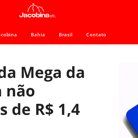
acobina
Bahia
Brasil
Contato
 da Mega da
a não
s de R$ 1,4