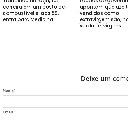
Trabalhou na roça, fez
Laudos do govern
carreira em um posto de
apontam que azeit
combustível e, aos 58,
vendidos como
entra para Medicina
extravirgem são, n
verdade, virgens
Deixe um come
Name
*
Email
*