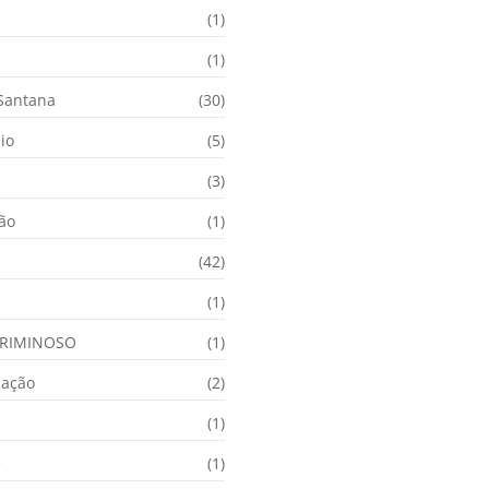
(1)
(1)
 Santana
(30)
io
(5)
(3)
ção
(1)
(42)
(1)
RIMINOSO
(1)
nação
(2)
(1)
e
(1)