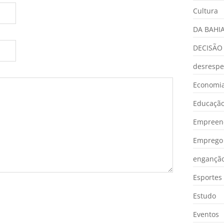
Cultura
DA BAHI
DECISÃO
desrespe
Economia
Educaçã
Empreen
Emprego 
engançã
Esportes
Estudo
Eventos