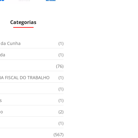
Categorias
 da Cunha
(1)
ida
(1)
(76)
IA FISCAL DO TRABALHO
(1)
(1)
s
(1)
ão
(2)
(1)
(567)