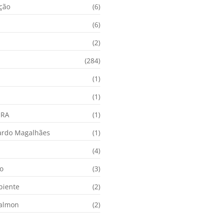
ação
(6)
(6)
(2)
(284)
(1)
(1)
URA
(1)
ardo Magalhães
(1)
(4)
o
(3)
biente
(2)
Calmon
(2)