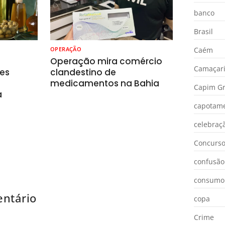
banco
Brasil
OPERAÇÃO
Caém
o
Operação mira comércio
Camaçar
es
clandestino de
medicamentos na Bahia
Capim Gr
a
capotam
celebraç
Concurs
confusão
consumo
ntário
copa
Crime