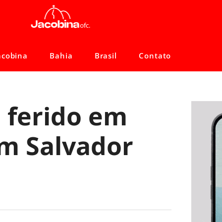
acobina
Bahia
Brasil
Contato
 ferido em
m Salvador