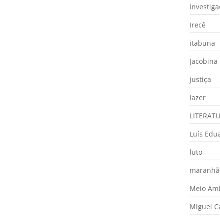
investig
Irecê
itabuna
Jacobina
justiça
lazer
LITERAT
Luís Edu
luto
maranhã
Meio Am
Miguel 