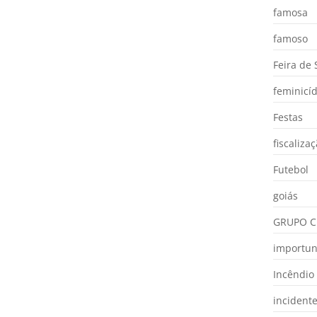
famosa
famoso
Feira de
feminicíd
Festas
fiscaliza
Futebol
goiás
GRUPO C
importu
Incêndio
incident