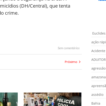
micídios (DH/Central), que tenta
do crime.
Euclides
ação ráp
Sem comentários
Acidente
ADUITOR
Próximo
agressão
amazona
apreens
assédio
Bahia