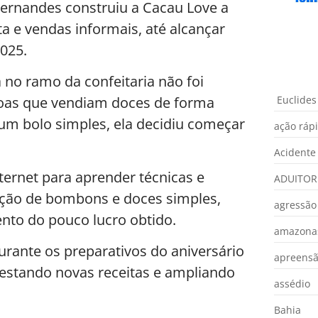
 Fernandes construiu a Cacau Love a
ta e vendas informais, até alcançar
025.
no ramo da confeitaria não foi
Euclides
ssoas que vendiam doces de forma
um bolo simples, ela decidiu começar
ação ráp
Acidente
ternet para aprender técnicas e
ADUITOR
dução de bombons e doces simples,
agressão
nto do pouco lucro obtido.
amazona
urante os preparativos do aniversário
apreens
 testando novas receitas e ampliando
assédio
Bahia