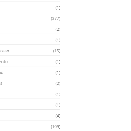
(1)
(377)
(2)
i
(1)
osso
(15)
ento
(1)
ão
(1)
os
(2)
(1)
(1)
(4)
(109)