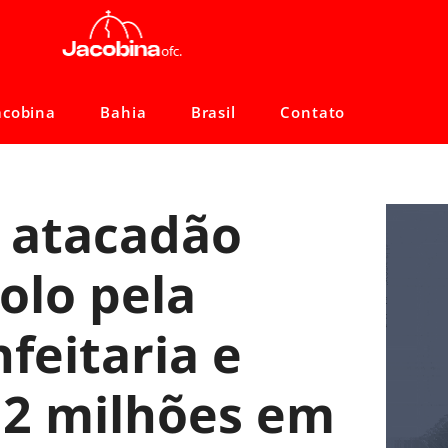
acobina
Bahia
Brasil
Contato
e atacadão
olo pela
feitaria e
 2 milhões em