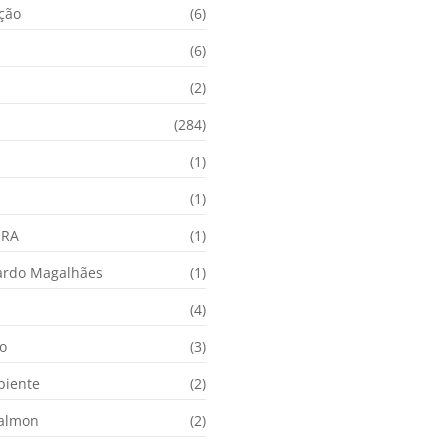
ação
(6)
(6)
(2)
(284)
(1)
(1)
URA
(1)
ardo Magalhães
(1)
(4)
o
(3)
biente
(2)
Calmon
(2)