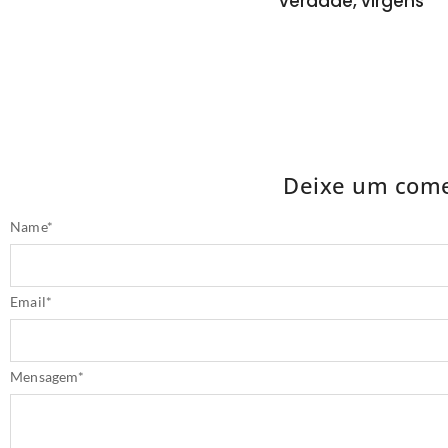
verdade, virgens
Deixe um come
Name
*
Email
*