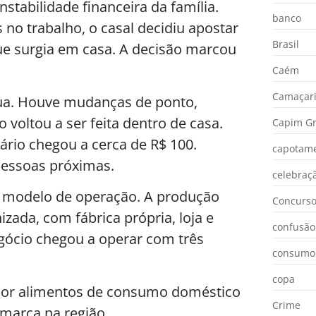
abilidade financeira da família.
banco
no trabalho, o casal decidiu apostar
Brasil
 surgia em casa. A decisão marcou
Caém
Camaçar
ua. Houve mudanças de ponto,
voltou a ser feita dentro de casa.
Capim Gr
rio chegou a cerca de R$ 100.
capotam
pessoas próximas.
celebraç
o modelo de operação. A produção
Concurs
zada, com fábrica própria, loja e
confusão
egócio chegou a operar com três
consumo
copa
or alimentos de consumo doméstico
Crime
 marca na região.