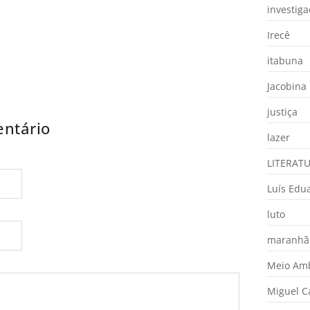
investig
Irecê
itabuna
Jacobina
justiça
ntário
lazer
LITERAT
Luís Edu
luto
maranhã
Meio Am
Miguel 