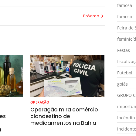
famosa
Próximo
famoso
Feira de
feminicíd
Festas
fiscaliza
Futebol
goiás
GRUPO C
OPERAÇÃO
importu
o
Operação mira comércio
es
clandestino de
Incêndio
medicamentos na Bahia
a
incident