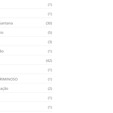
(1)
(1)
 Santana
(30)
io
(5)
(3)
ção
(1)
(42)
(1)
RIMINOSO
(1)
nação
(2)
(1)
e
(1)