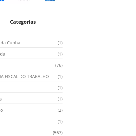
Categorias
 da Cunha
(1)
ida
(1)
(76)
IA FISCAL DO TRABALHO
(1)
(1)
s
(1)
ão
(2)
(1)
(567)