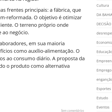
Cultura
 frentes principais: a fábrica, que
DA BAHI
ém-reformada. O objetivo é otimizar
liente. O terreno próprio onde
DECISÃO
e ao negócio.
desrespe
Economia
laboradores, em sua maioria
ícios como auxílio-alimentação. O
Educaçã
dos ao consumo diário. A proposta da
Empreen
do o produto como alternativa
Emprego 
engançã
Esportes
Estudo
Eventos
Sem comentários