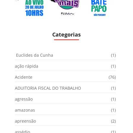
Categorias
Euclides da Cunha
(1)
ação rápida
(1)
Acidente
(76)
ADUITORIA FISCAL DO TRABALHO
(1)
agressão
(1)
amazonas
(1)
apreensão
(2)
assédio
(1)