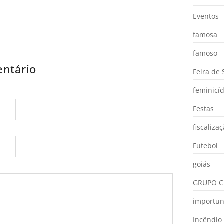
Eventos
famosa
famoso
ntário
Feira de
feminicíd
Festas
fiscaliza
Futebol
goiás
GRUPO C
importu
Incêndio