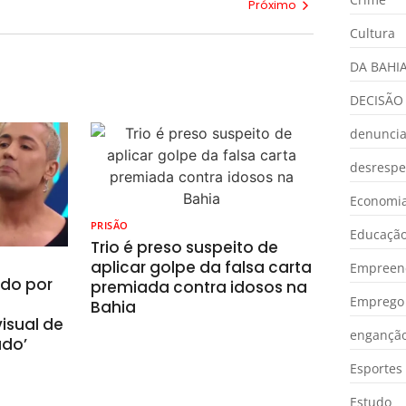
Próximo
Cultura
DA BAHI
DECISÃO
denunci
desrespe
Economia
PRISÃO
Educaçã
Trio é preso suspeito de
aplicar golpe da falsa carta
Empreen
ado por
premiada contra idosos na
Emprego 
Bahia
isual de
engançã
ado’
Esportes
Estudo