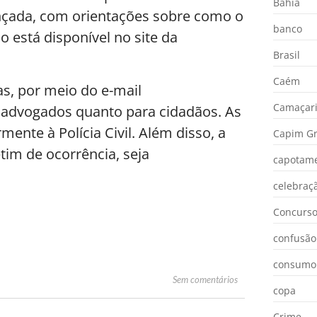
Bahia
lançada, com orientações sobre como o
banco
 está disponível no site da
Brasil
Caém
s, por meio do e-mail
Camaçar
a advogados quanto para cidadãos. As
nte à Polícia Civil. Além disso, a
Capim Gr
im de ocorrência, seja
capotam
celebraç
Concurs
confusão
consumo
Sem comentários
copa
Crime