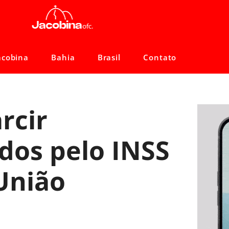
acobina
Bahia
Brasil
Contato
rcir
dos pelo INSS
União