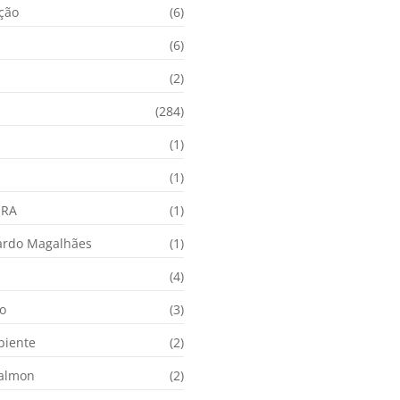
ação
(6)
(6)
(2)
(284)
(1)
(1)
URA
(1)
ardo Magalhães
(1)
(4)
o
(3)
biente
(2)
Calmon
(2)