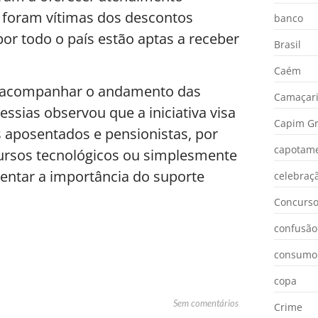
 foram vítimas dos descontos
banco
por todo o país estão aptas a receber
Brasil
Caém
r e acompanhar o andamento das
Camaçar
ssias observou que a iniciativa visa
Capim Gr
os aposentados e pensionistas, por
capotam
cursos tecnológicos ou simplesmente
mentar a importância do suporte
celebraç
Concurs
confusão
consumo
copa
Sem comentários
Crime