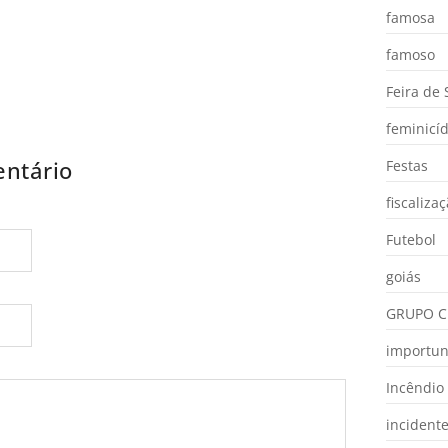
famosa
famoso
Feira de
feminicíd
ntário
Festas
fiscaliza
Futebol
goiás
GRUPO C
importu
Incêndio
incident