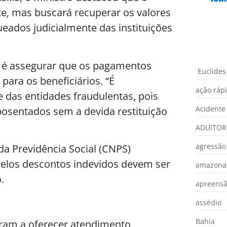
nte, mas buscará recuperar os valores
eados judicialmente das instituições
U é assegurar que os pagamentos
Euclides
para os beneficiários. “É
ação ráp
 das entidades fraudulentas, pois
Acidente
sentados sem a devida restituição
ADUITOR
agressão
 da Previdência Social (CNPS)
elos descontos indevidos devem ser
amazona
.
apreens
assédio
Bahia
ram a oferecer atendimento