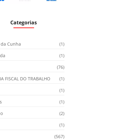
Categorias
 da Cunha
(1)
ida
(1)
(76)
IA FISCAL DO TRABALHO
(1)
(1)
s
(1)
ão
(2)
(1)
(567)