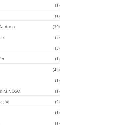
(1)
(1)
 Santana
(30)
io
(5)
(3)
ção
(1)
(42)
(1)
RIMINOSO
(1)
nação
(2)
(1)
e
(1)