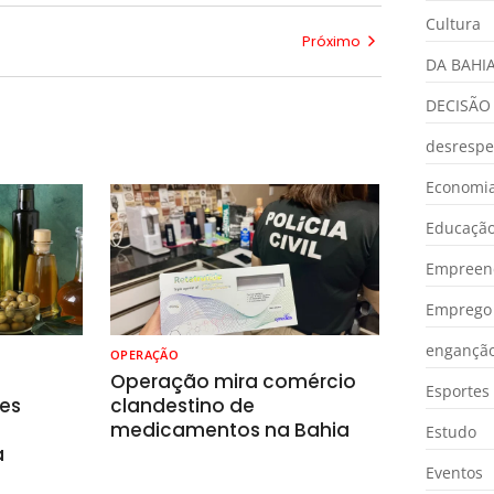
Cultura
Próximo
DA BAHI
DECISÃO
desrespe
Economia
Educaçã
Empreen
Emprego 
engançã
OPERAÇÃO
o
Operação mira comércio
Esportes
es
clandestino de
medicamentos na Bahia
Estudo
a
Eventos