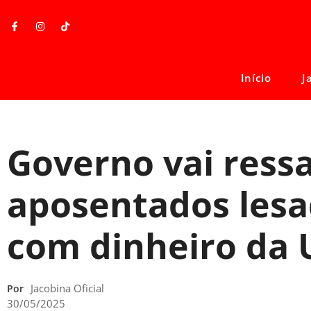
Início
J
Governo vai ressa
aposentados lesa
com dinheiro da 
Jacobina Oficial
Por
30/05/2025