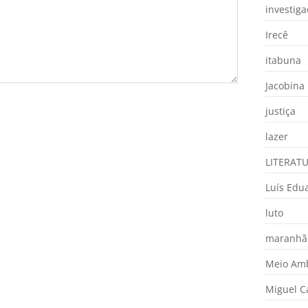
investig
Irecê
itabuna
Jacobina
justiça
lazer
LITERAT
Luís Edu
luto
maranhã
Meio Am
Miguel 