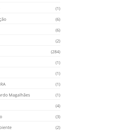
e
(1)
ação
(6)
(6)
(2)
(284)
(1)
(1)
URA
(1)
ardo Magalhães
(1)
(4)
o
(3)
biente
(2)