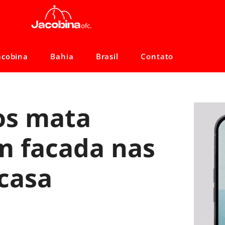
acobina
Bahia
Brasil
Contato
os mata
m facada nas
 casa