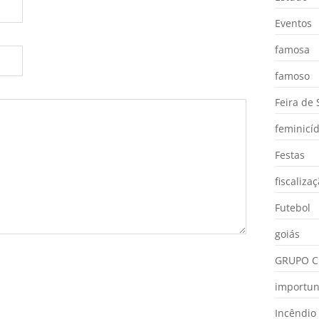
Eventos
famosa
famoso
Feira de
feminicíd
Festas
fiscaliza
Futebol
goiás
GRUPO C
importu
Incêndio