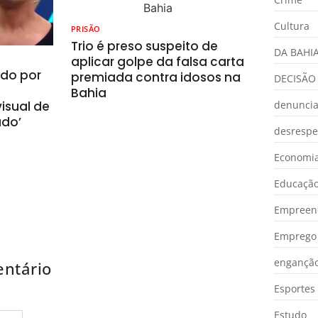
Cultura
PRISÃO
Trio é preso suspeito de
DA BAHI
aplicar golpe da falsa carta
ado por
premiada contra idosos na
DECISÃO
Bahia
isual de
denunci
ado’
desrespe
Economia
Educaçã
Empreen
Emprego 
engançã
ntário
Esportes
Estudo