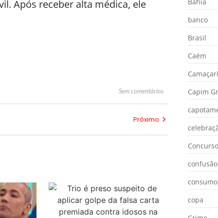
Bahia
il. Após receber alta médica, ele
banco
Brasil
Caém
Camaçar
Sem comentários
Capim Gr
capotam
Próximo
celebraç
Concurs
confusão
consumo
copa
Crime