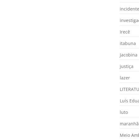
incident
investig
Irecê
itabuna
Jacobina
justiça
lazer
LITERAT
Luís Edu
luto
maranhã
Meio Am