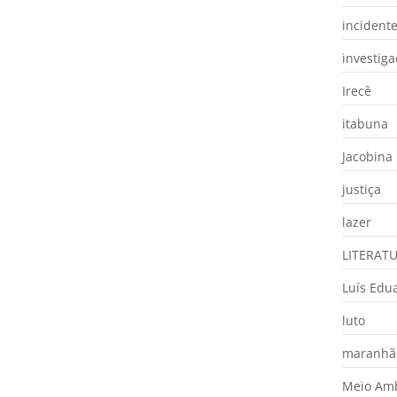
incident
investig
Irecê
itabuna
Jacobina
justiça
lazer
LITERAT
Luís Edu
luto
maranhã
Meio Am