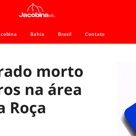
acobina
Bahia
Brasil
Contato
rado morto
ros na área
a Roça