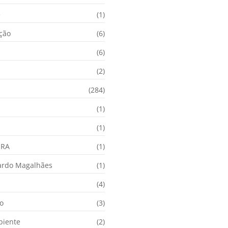
e
(1)
ação
(6)
(6)
(2)
(284)
(1)
(1)
URA
(1)
ardo Magalhães
(1)
(4)
o
(3)
biente
(2)