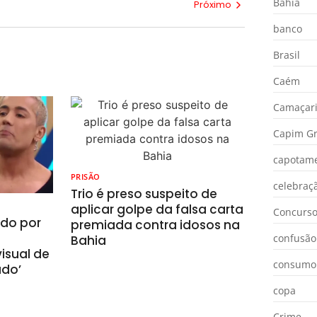
Bahia
Próximo
banco
Brasil
Caém
Camaçar
Capim Gr
capotam
PRISÃO
celebraç
Trio é preso suspeito de
aplicar golpe da falsa carta
Concurs
ado por
premiada contra idosos na
confusão
Bahia
isual de
consumo
ado’
copa
Crime