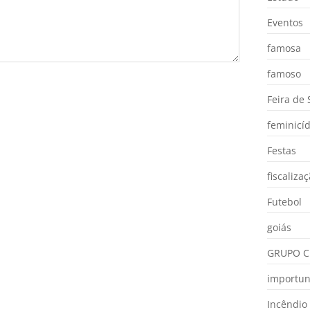
Eventos
famosa
famoso
Feira de
feminicíd
Festas
fiscaliza
Futebol
goiás
GRUPO C
importu
Incêndio