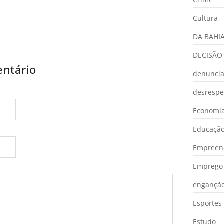
Cultura
DA BAHI
DECISÃO
ntário
denunci
desrespe
Economia
Educaçã
Empreen
Emprego 
engançã
Esportes
Estudo