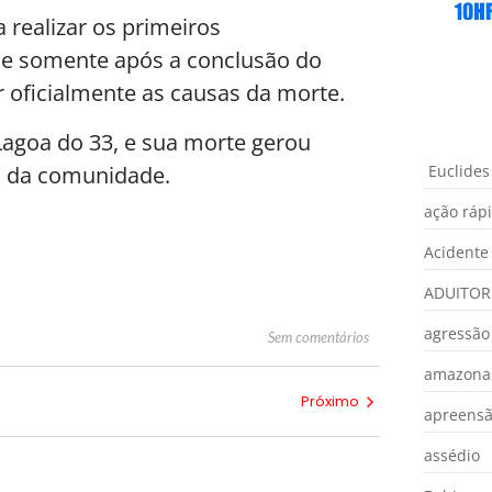
a realizar os primeiros
, e somente após a conclusão do
r oficialmente as causas da morte.
Lagoa do 33, e sua morte gerou
s da comunidade.
Euclides
ação ráp
Acidente
ADUITOR
agressão
Sem comentários
amazona
Próximo
apreens
assédio