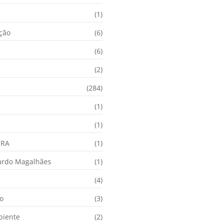
e
(1)
ação
(6)
(6)
(2)
(284)
(1)
(1)
URA
(1)
ardo Magalhães
(1)
(4)
o
(3)
biente
(2)