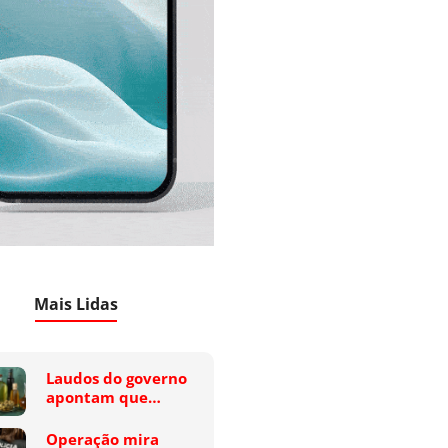
Mais Lidas
Laudos do governo
apontam que…
Operação mira