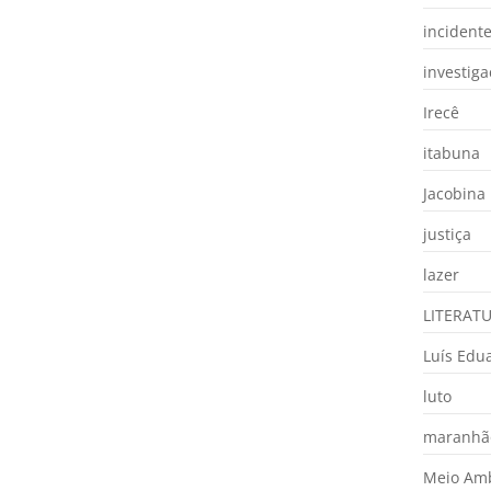
incident
investig
Irecê
itabuna
Jacobina
justiça
lazer
LITERAT
Luís Edu
luto
maranhã
Meio Am