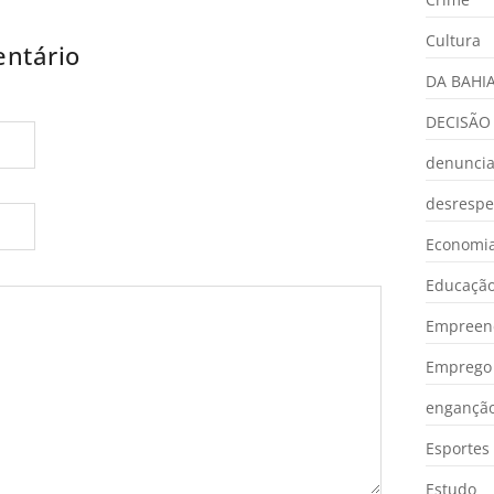
Cultura
ntário
DA BAHI
DECISÃO
denunci
desrespe
Economia
Educaçã
Empreen
Emprego 
engançã
Esportes
Estudo