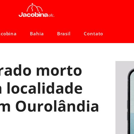
acobina
Bahia
Brasil
Contato
rado morto
 localidade
em Ourolândia