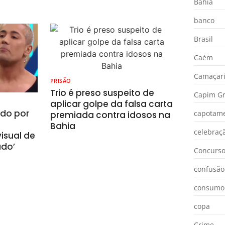
Bahia
banco
Brasil
Caém
Camaçar
PRISÃO
Trio é preso suspeito de
Capim Gr
aplicar golpe da falsa carta
ado por
capotam
premiada contra idosos na
Bahia
celebraç
isual de
ado’
Concurs
confusão
consumo
copa
Crime