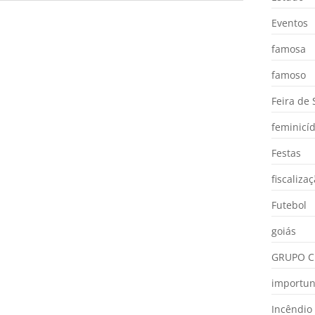
Eventos
famosa
famoso
Feira de
feminicíd
Festas
fiscaliza
Futebol
goiás
GRUPO C
importu
Incêndio