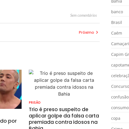
Bahia
banco
Sem comentários
Brasil
Próximo
Caém
Camaçar
Capim Gr
capotam
celebraç
Concurs
confusão
PRISÃO
consumo
Trio é preso suspeito de
aplicar golpe da falsa carta
copa
ado por
premiada contra idosos na
Bahia
Crime