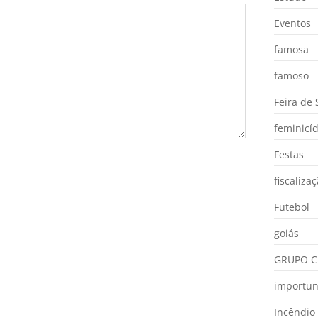
Eventos
famosa
famoso
Feira de
feminicíd
Festas
fiscaliza
Futebol
goiás
GRUPO C
importu
Incêndio