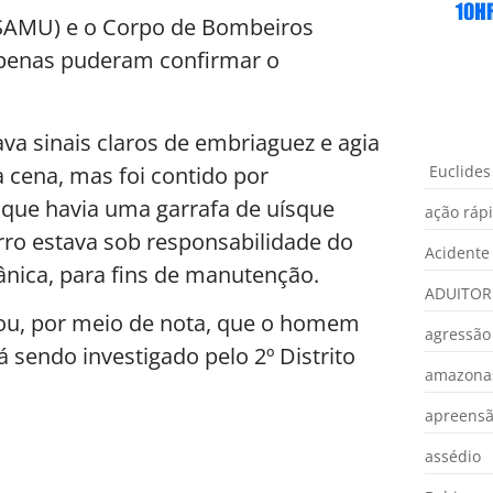
(SAMU) e o Corpo de Bombeiros
penas puderam confirmar o
ava sinais claros de embriaguez e agia
a cena, mas foi contido por
Euclides
que havia uma garrafa de uísque
ação ráp
ro estava sob responsabilidade do
Acidente
nica, para fins de manutenção.
ADUITOR
mou, por meio de nota, que o homem
agressão
á sendo investigado pelo 2º Distrito
amazona
apreens
assédio