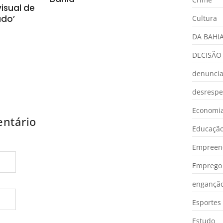
isual de
ado’
Cultura
DA BAHI
DECISÃO
denunci
desrespe
Economia
ntário
Educaçã
Empreen
Emprego 
engançã
Esportes
Estudo