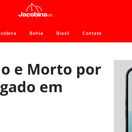
acobina
Bahia
Brasil
Contato
do e Morto por
agado em