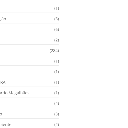
e
(1)
ação
(6)
(6)
(2)
(284)
(1)
(1)
URA
(1)
ardo Magalhães
(1)
(4)
o
(3)
biente
(2)