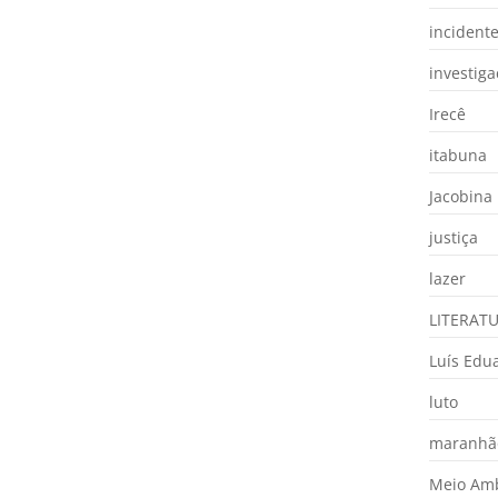
incident
investig
Irecê
itabuna
Jacobina
justiça
lazer
LITERAT
Luís Edu
luto
maranhã
Meio Am