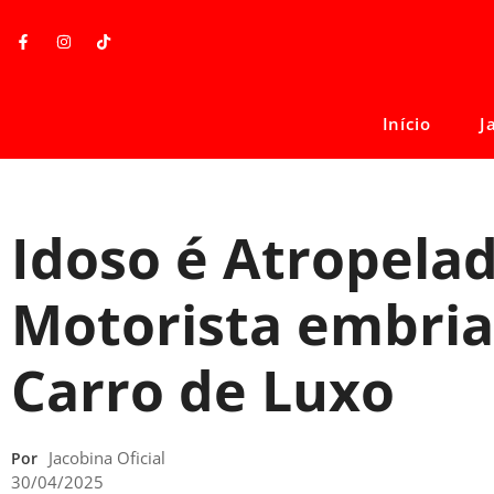
Início
J
Idoso é Atropela
Motorista embri
Carro de Luxo
Jacobina Oficial
Por
30/04/2025