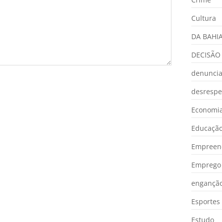
Cultura
DA BAHI
DECISÃO
denunci
desrespe
Economia
Educaçã
Empreen
Emprego 
engançã
Esportes
Estudo