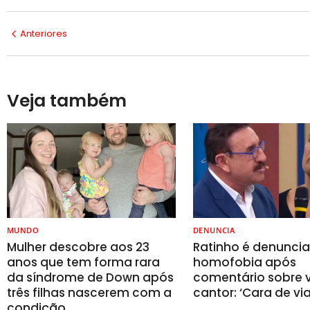
Anteriores
Veja também
MUNDO
DENUNCIA
Mulher descobre aos 23
Ratinho é denunci
anos que tem forma rara
homofobia após
da síndrome de Down após
comentário sobre v
três filhas nascerem com a
cantor: ‘Cara de vi
condição…