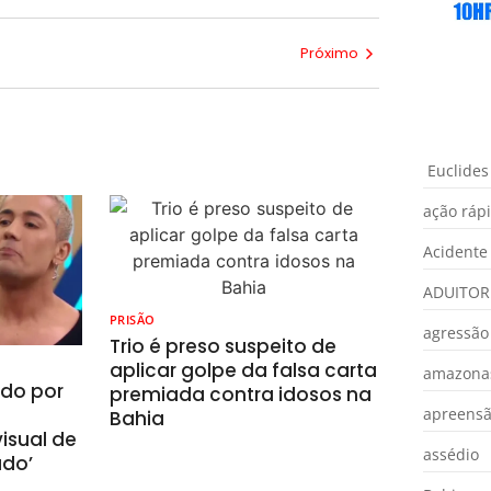
Próximo
Euclides
ação ráp
Acidente
ADUITOR
PRISÃO
agressão
Trio é preso suspeito de
aplicar golpe da falsa carta
amazona
ado por
premiada contra idosos na
apreens
Bahia
isual de
assédio
ado’