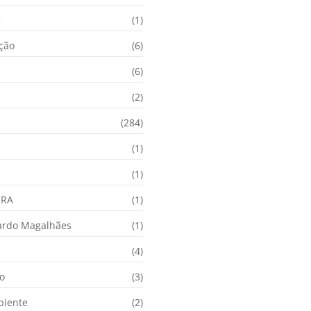
e
(1)
ação
(6)
(6)
(2)
(284)
(1)
(1)
URA
(1)
ardo Magalhães
(1)
(4)
o
(3)
biente
(2)