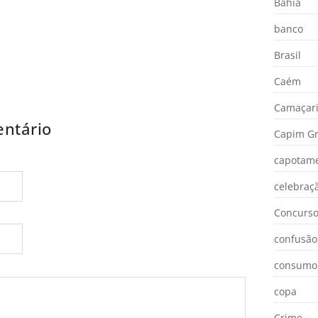
Bahia
banco
Brasil
Caém
Camaçar
ntário
Capim Gr
capotam
celebraç
Concurs
confusão
consumo
copa
Crime