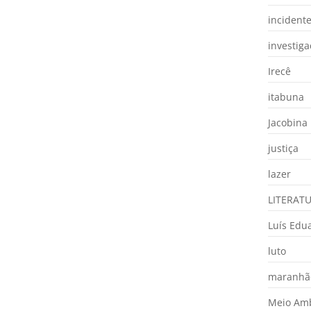
incident
investig
Irecê
itabuna
Jacobina
justiça
lazer
LITERAT
Luís Edu
luto
maranhã
Meio Am