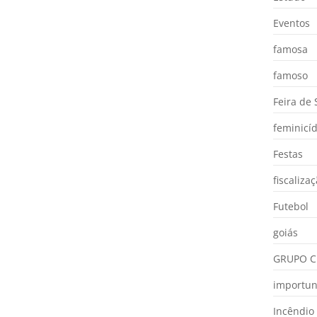
Eventos
famosa
famoso
Feira de
feminicíd
Festas
fiscaliza
Futebol
goiás
GRUPO C
importu
Incêndio