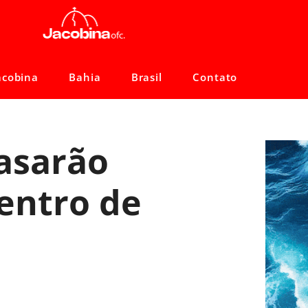
acobina
Bahia
Brasil
Contato
casarão
entro de