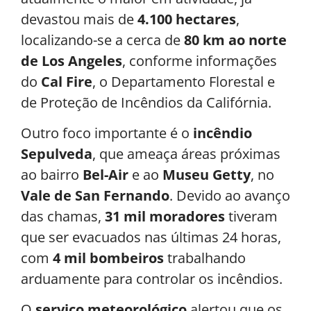
devastou mais de
4.100 hectares
,
localizando-se a cerca de
80 km ao norte
de Los Angeles
, conforme informações
do
Cal Fire
, o Departamento Florestal e
de Proteção de Incêndios da Califórnia.
Outro foco importante é o
incêndio
Sepulveda
, que ameaça áreas próximas
ao bairro
Bel-Air
e ao
Museu Getty
, no
Vale de San Fernando
. Devido ao avanço
das chamas,
31 mil moradores
tiveram
que ser evacuados nas últimas 24 horas,
com
4 mil bombeiros
trabalhando
arduamente para controlar os incêndios.
O
serviço meteorológico
alertou que os