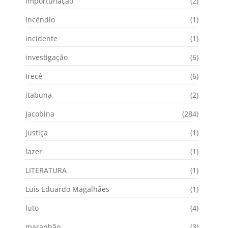
importunação
(2)
Incêndio
(1)
incidente
(1)
investigação
(6)
Irecê
(6)
itabuna
(2)
Jacobina
(284)
justiça
(1)
lazer
(1)
LITERATURA
(1)
Luís Eduardo Magalhães
(1)
luto
(4)
maranhão
(3)