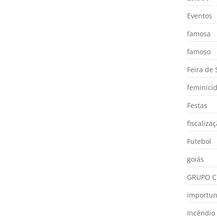
Eventos
famosa
famoso
Feira de
feminicíd
Festas
fiscaliza
Futebol
goiás
GRUPO C
importu
Incêndio