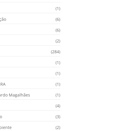
e
(1)
ação
(6)
(6)
(2)
(284)
(1)
(1)
URA
(1)
ardo Magalhães
(1)
(4)
o
(3)
biente
(2)