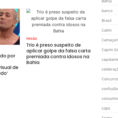
Bahia
banco
Brasil
Caém
PRISÃO
Camaçar
Trio é preso suspeito de
Capim Gr
aplicar golpe da falsa carta
ado por
premiada contra idosos na
capotam
Bahia
isual de
celebraç
ado’
Concurs
confusão
consumo
copa
Crime