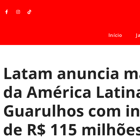
Início
J
Latam anuncia m
da América Latin
Guarulhos com i
de R$ 115 milhõe