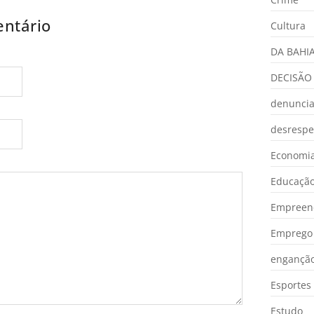
ntário
Cultura
DA BAHI
DECISÃO
denunci
desrespe
Economia
Educaçã
Empreen
Emprego 
engançã
Esportes
Estudo