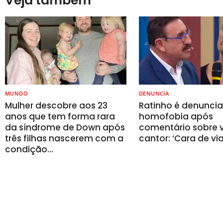
Veja também
MUNDO
DENUNCIA
Mulher descobre aos 23
Ratinho é denunci
anos que tem forma rara
homofobia após
da síndrome de Down após
comentário sobre v
três filhas nascerem com a
cantor: ‘Cara de vi
condição…