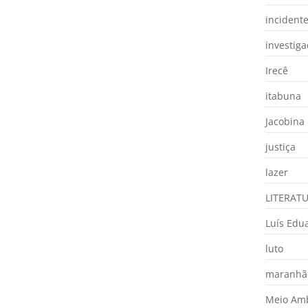
incident
investig
Irecê
itabuna
Jacobina
justiça
lazer
LITERAT
Luís Edu
luto
maranhã
Meio Am