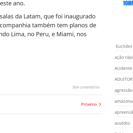
este ano.
salas da Latam, que foi inaugurado
 A companhia também tem planos de
indo Lima, no Peru, e Miami, nos
Euclides
ação ráp
Acidente
ADUITOR
Sem comentários
agressão
amazona
Próximo
apreens
assédio