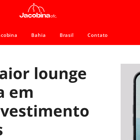
acobina
Bahia
Brasil
Contato
aior lounge
a em
nvestimento
s