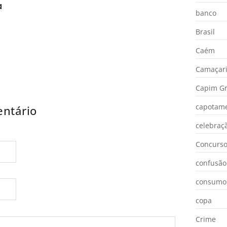
a
banco
Brasil
Caém
Camaçar
Capim Gr
capotam
ntário
celebraç
Concurs
confusão
consumo
copa
Crime