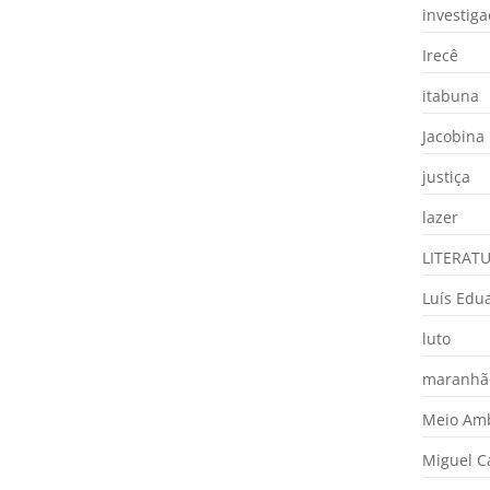
investig
Irecê
itabuna
Jacobina
justiça
lazer
LITERAT
Luís Edu
luto
maranhã
Meio Am
Miguel 