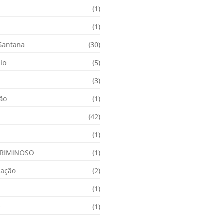
(1)
(1)
 Santana
(30)
io
(5)
(3)
ção
(1)
(42)
(1)
RIMINOSO
(1)
nação
(2)
(1)
e
(1)