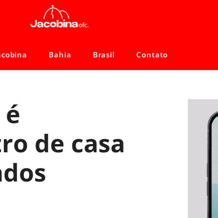
acobina
Bahia
Brasil
Contato
 é
ro de casa
ados