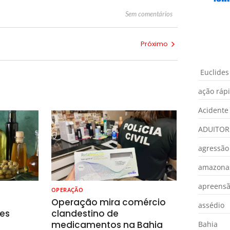
Sem comentários
Próximo
Euclides
ação ráp
Acidente
ADUITOR
agressão
amazona
apreens
OPERAÇÃO
o
Operação mira comércio
assédio
es
clandestino de
medicamentos na Bahia
Bahia