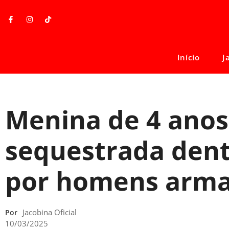
Início
J
Menina de 4 anos
sequestrada dent
por homens arm
Jacobina Oficial
Por
10/03/2025