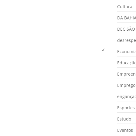
Cultura
DA BAHI
DECISÃO
desrespe
Economia
Educaçã
Empreen
Emprego 
engançã
Esportes
Estudo
Eventos