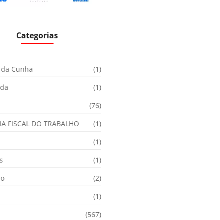
Categorias
 da Cunha
(1)
ida
(1)
(76)
IA FISCAL DO TRABALHO
(1)
(1)
s
(1)
ão
(2)
(1)
(567)