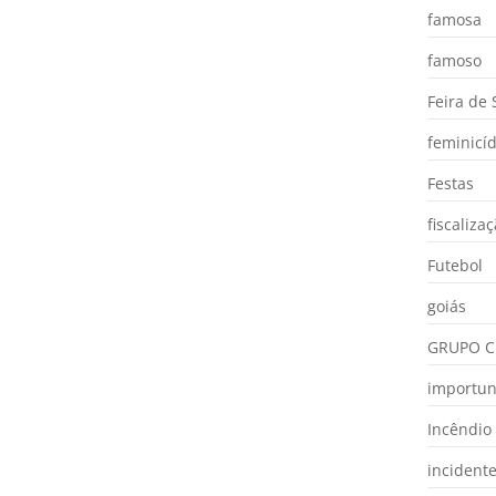
famosa
famoso
Feira de
feminicíd
Festas
fiscaliza
Futebol
goiás
GRUPO C
importu
Incêndio
incident