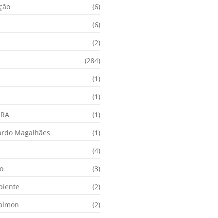
ação
(6)
(6)
(2)
(284)
(1)
(1)
URA
(1)
ardo Magalhães
(1)
(4)
o
(3)
biente
(2)
Calmon
(2)