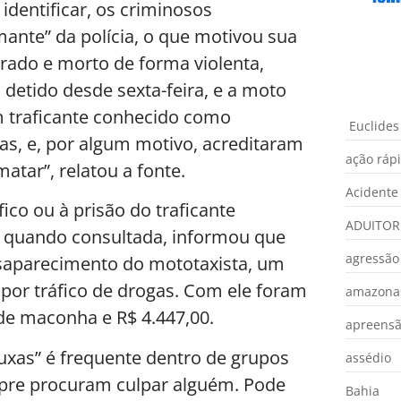
identificar, os criminosos
ante” da polícia, o que motivou sua
urado e morto de forma violenta,
i detido desde sexta-feira, e a moto
m traficante conhecido como
Euclides
as, e, por algum motivo, acreditaram
ação ráp
tar”, relatou a fonte.
Acidente
co ou à prisão do traficante
ADUITOR
), quando consultada, informou que
agressão
desaparecimento do mototaxista, um
por tráfico de drogas. Com ele foram
amazona
de maconha e R$ 4.447,00.
apreens
ruxas” é frequente dentro de grupos
assédio
mpre procuram culpar alguém. Pode
Bahia