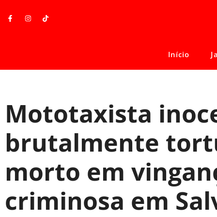
Início
J
Mototaxista inoc
brutalmente tort
morto em vinganç
criminosa em Sal