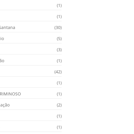
(1)
(1)
 Santana
(30)
io
(5)
(3)
ção
(1)
(42)
(1)
RIMINOSO
(1)
nação
(2)
(1)
e
(1)