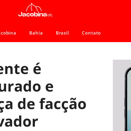
acobina
Bahia
Brasil
Contato
ente é
urado e
a de facção
vador