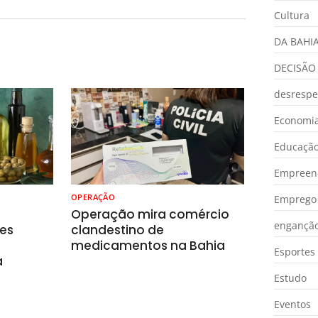
Cultura
DA BAHI
DECISÃO
desrespe
Economia
Educaçã
Empreen
OPERAÇÃO
Emprego 
o
Operação mira comércio
engançã
es
clandestino de
medicamentos na Bahia
Esportes
a
Estudo
Eventos