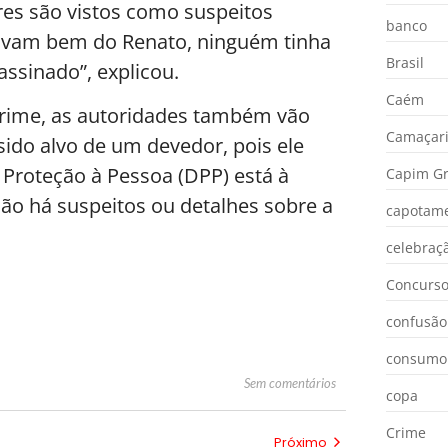
res são vistos como suspeitos
banco
avam bem do Renato, ninguém tinha
Brasil
ssinado”, explicou.
Caém
 crime, as autoridades também vão
Camaçar
ido alvo de um devedor, pois ele
 Proteção à Pessoa (DPP) está à
Capim Gr
ão há suspeitos ou detalhes sobre a
capotam
celebraç
Concurs
confusão
consumo
Sem comentários
copa
Crime
Próximo