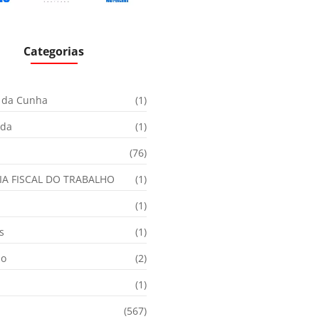
Categorias
 da Cunha
(1)
ida
(1)
(76)
IA FISCAL DO TRABALHO
(1)
(1)
s
(1)
ão
(2)
(1)
(567)