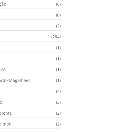
ação
(6)
(6)
(2)
(284)
(1)
(1)
URA
(1)
ardo Magalhães
(1)
(4)
o
(3)
biente
(2)
Calmon
(2)