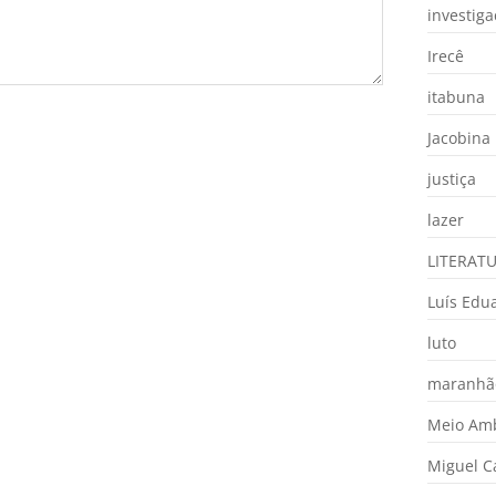
investig
Irecê
itabuna
Jacobina
justiça
lazer
LITERAT
Luís Edu
luto
maranhã
Meio Am
Miguel 