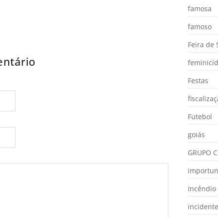
famosa
famoso
Feira de
ntário
feminicíd
Festas
fiscaliza
Futebol
goiás
GRUPO C
importu
Incêndio
incident