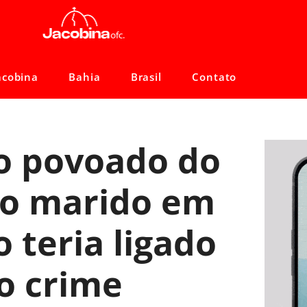
acobina
Bahia
Brasil
Contato
o povoado do
lo marido em
 teria ligado
 o crime