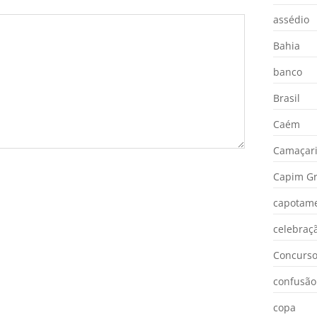
assédio
Bahia
banco
Brasil
Caém
Camaçar
Capim Gr
capotam
celebraç
Concurs
confusão
copa