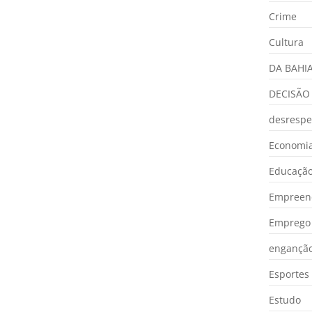
Crime
Cultura
DA BAHI
DECISÃO
desrespe
Economia
Educaçã
Empreen
Emprego 
engançã
Esportes
Estudo