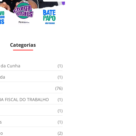
Categorias
 da Cunha
(1)
ida
(1)
(76)
IA FISCAL DO TRABALHO
(1)
(1)
s
(1)
ão
(2)