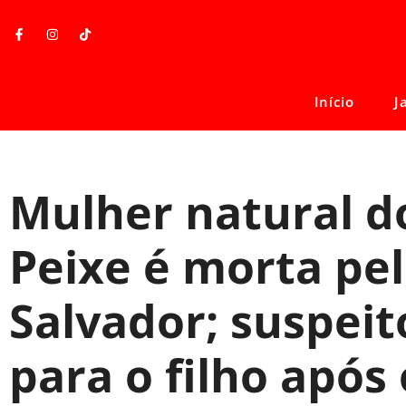
Início
J
Mulher natural d
Peixe é morta pe
Salvador; suspeito
para o filho após