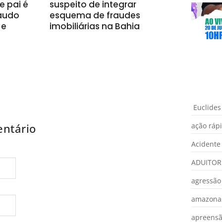
e pai é
suspeito de integrar
laudo
esquema de fraudes
 e
imobiliárias na Bahia
Euclides
ntário
ação ráp
Acidente
ADUITOR
agressão
amazona
apreens