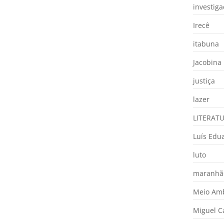
investig
Irecê
itabuna
Jacobina
justiça
lazer
LITERAT
Luís Edu
luto
maranhã
Meio Am
Miguel 