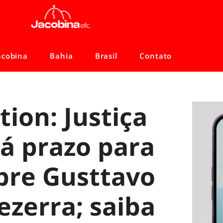
acobina
Bahia
Brasil
Contato
ion: Justiça
á prazo para
bre Gusttavo
ezerra; saiba