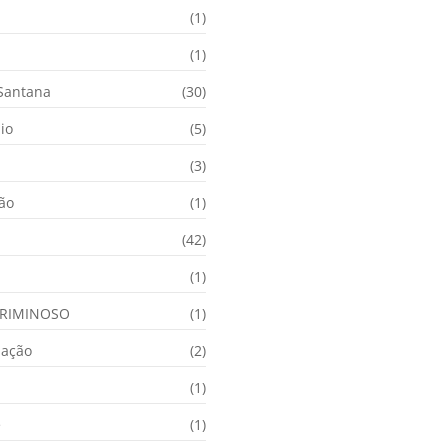
(1)
(1)
 Santana
(30)
io
(5)
(3)
ção
(1)
(42)
(1)
RIMINOSO
(1)
nação
(2)
(1)
e
(1)