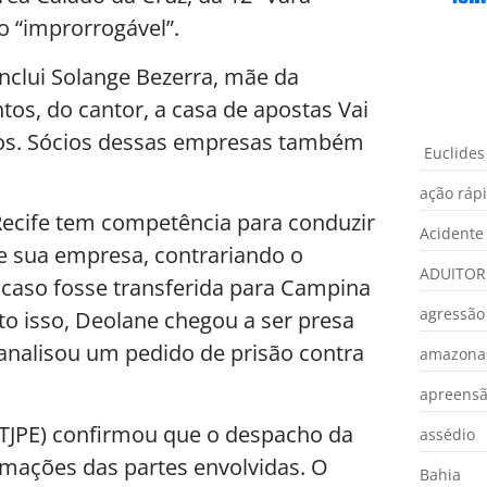
o “improrrogável”.
nclui Solange Bezerra, mãe da
os, do cantor, a casa de apostas Vai
ntos. Sócios dessas empresas também
Euclides
ação ráp
 Recife tem competência para conduzir
Acidente
 e sua empresa, contrariando o
ADUITOR
 caso fosse transferida para Campina
agressão
to isso, Deolane chegou a ser presa
analisou um pedido de prisão contra
amazona
apreens
(TJPE) confirmou que o despacho da
assédio
ntimações das partes envolvidas. O
Bahia