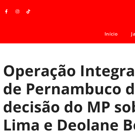
Início
J
Operação Integrat
de Pernambuco d
decisão do MP so
Lima e Deolane B