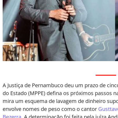
A Justiça de Pernambuco deu um prazo de cinco
do Estado (MPPE) defina os próximos passos 
mira um esquema de lavagem de dinheiro supos
envolve nomes de peso como o cantor
Gusttav
Bezerra
. A determinação foi feita pela juíza An