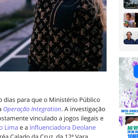
 dias para que o Ministério Público
na
Operação Integration
. A investigação
tamente vinculado a jogos ilegais e
o Lima
e a
influenciadora Deolane
dréa Calado da Cruz, da 12ª Vara