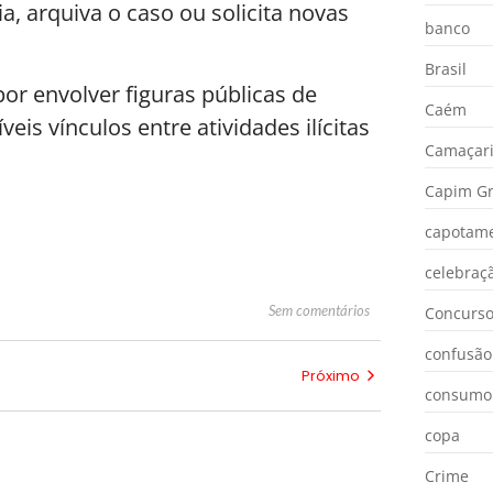
a, arquiva o caso ou solicita novas
banco
Brasil
or envolver figuras públicas de
Caém
eis vínculos entre atividades ilícitas
Camaçar
Capim Gr
capotam
celebraç
Sem comentários
Concurs
confusão
Próximo
consumo
copa
Crime