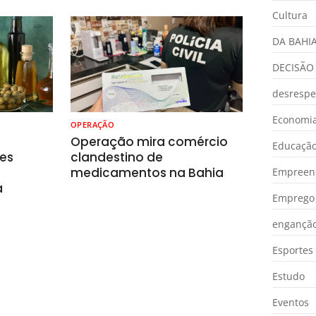
Cultura
DA BAHI
DECISÃO
desrespe
Economia
OPERAÇÃO
o
Operação mira comércio
Educaçã
es
clandestino de
medicamentos na Bahia
Empreen
a
Emprego 
engançã
Esportes
Estudo
Eventos