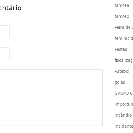
famosa
ntário
famoso
Feira de
feminicíd
Festas
fiscaliza
Futebol
goiás
GRUPO C
importu
Incêndio
incident