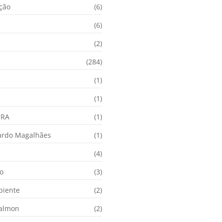
ação
(6)
(6)
(2)
(284)
(1)
(1)
URA
(1)
ardo Magalhães
(1)
(4)
o
(3)
biente
(2)
Calmon
(2)