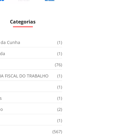
Categorias
 da Cunha
(1)
ida
(1)
(76)
IA FISCAL DO TRABALHO
(1)
(1)
s
(1)
ão
(2)
(1)
(567)