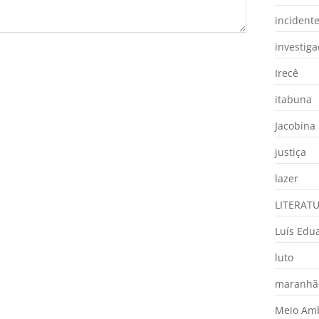
incident
investig
Irecê
itabuna
Jacobina
justiça
lazer
LITERAT
Luís Edu
luto
maranhã
Meio Am