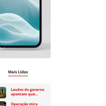
Mais Lidas
Laudos do governo
apontam que…
Operação mira