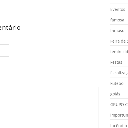
Eventos
famosa
ntário
famoso
Feira de
feminicíd
Festas
fiscaliza
Futebol
goiás
GRUPO C
importu
Incêndio