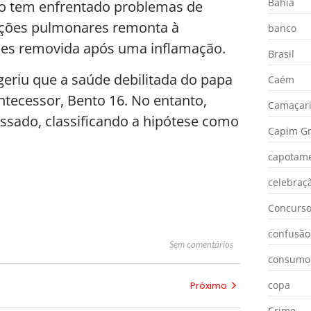
Bahia
sco tem enfrentado problemas de
cções pulmonares remonta à
banco
ões removida após uma inflamação.
Brasil
geriu que a saúde debilitada do papa
Caém
ntecessor, Bento 16. No entanto,
Camaçar
assado, classificando a hipótese como
Capim Gr
capotam
celebraç
Concurs
confusão
Sem comentários
consumo
copa
Próximo
Crime