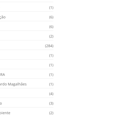
e
(1)
ação
(6)
(6)
(2)
(284)
(1)
(1)
URA
(1)
ardo Magalhães
(1)
(4)
o
(3)
biente
(2)