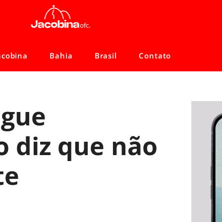
acobina
Bahia
Brasil
Contato
egue
o diz que não
te