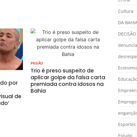
Cultura
DA BAHI
DECISÃO
denunci
desrespe
PRISÃO
Economia
Trio é preso suspeito de
aplicar golpe da falsa carta
Educaçã
ado por
premiada contra idosos na
Bahia
Empreen
isual de
Emprego 
ado’
engançã
Esportes
Estudo