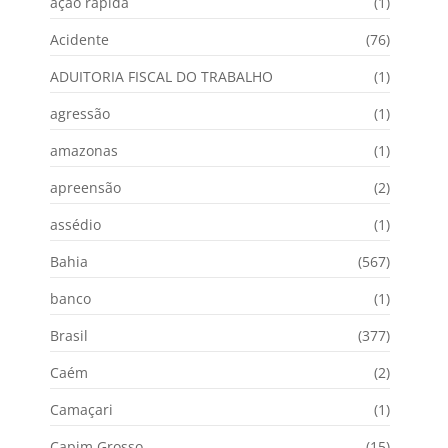
ação rápida
(1)
Acidente
(76)
ADUITORIA FISCAL DO TRABALHO
(1)
agressão
(1)
amazonas
(1)
apreensão
(2)
assédio
(1)
Bahia
(567)
banco
(1)
Brasil
(377)
Caém
(2)
Camaçari
(1)
Capim Grosso
(15)