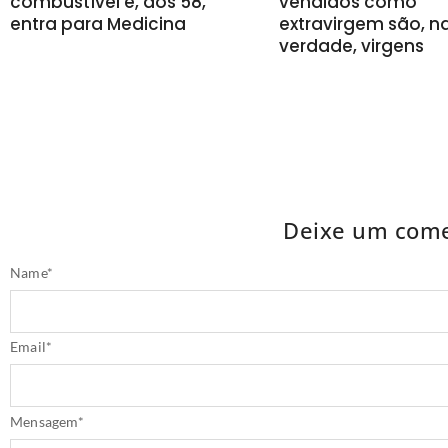
combustível e, aos 58,
vendidos como
entra para Medicina
extravirgem são, n
verdade, virgens
Deixe um come
Name
*
Email
*