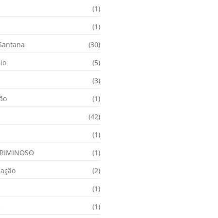
(1)
(1)
 Santana
(30)
io
(5)
(3)
ção
(1)
(42)
(1)
RIMINOSO
(1)
nação
(2)
(1)
e
(1)