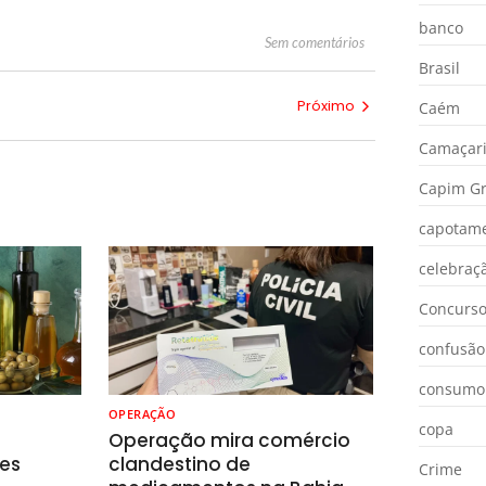
banco
Sem comentários
Brasil
Próximo
Caém
Camaçar
Capim Gr
capotam
celebraç
Concurs
confusão
consumo
OPERAÇÃO
copa
o
Operação mira comércio
es
clandestino de
Crime