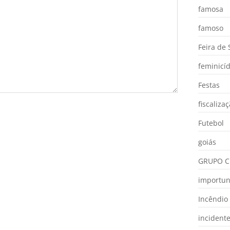
famosa
famoso
Feira de
feminicíd
Festas
fiscaliza
Futebol
goiás
GRUPO C
importu
Incêndio
incident