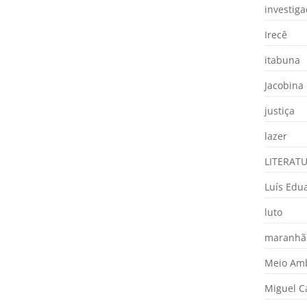
investig
Irecê
itabuna
Jacobina
justiça
lazer
LITERAT
Luís Edu
luto
maranhã
Meio Am
Miguel 