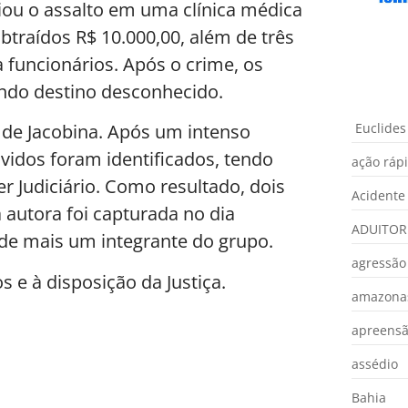
iou o assalto em uma clínica médica
ubtraídos R$ 10.000,00, além de três
 funcionários. Após o crime, os
ando destino desconhecido.
Euclides
al de Jacobina. Após um intenso
lvidos foram identificados, tendo
ação ráp
er Judiciário. Como resultado, dois
Acidente
 autora foi capturada no dia
ADUITOR
o de mais um integrante do grupo.
agressão
e à disposição da Justiça.
amazona
apreens
assédio
Bahia