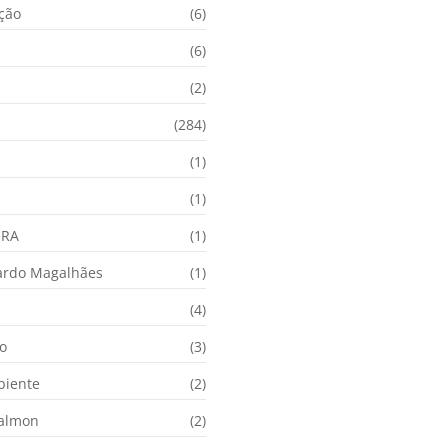
ação
(6)
(6)
(2)
(284)
(1)
(1)
URA
(1)
ardo Magalhães
(1)
(4)
o
(3)
biente
(2)
Calmon
(2)