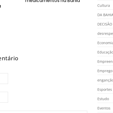
medicamentos na Bahia
a
Cultura
DA BAHI
DECISÃO
desrespe
Economia
Educaçã
ntário
Empreen
Emprego 
engançã
Esportes
Estudo
Eventos