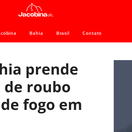
acobina
Bahia
Brasil
Contato
ahia prende
 de roubo
 de fogo em