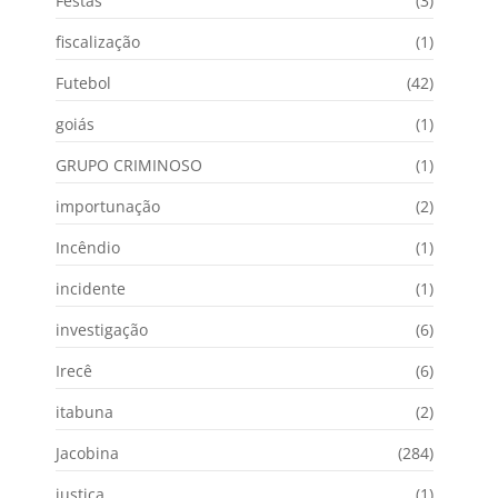
Festas
(3)
fiscalização
(1)
Futebol
(42)
goiás
(1)
GRUPO CRIMINOSO
(1)
importunação
(2)
Incêndio
(1)
incidente
(1)
investigação
(6)
Irecê
(6)
itabuna
(2)
Jacobina
(284)
justiça
(1)