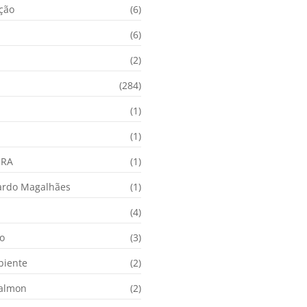
ação
(6)
(6)
(2)
(284)
(1)
(1)
URA
(1)
ardo Magalhães
(1)
(4)
o
(3)
biente
(2)
Calmon
(2)