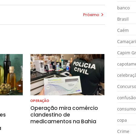
banco
Próximo
Brasil
Caém
Camaçar
Capim Gr
capotam
celebraç
Concurs
confusão
OPERAÇÃO
o
Operação mira comércio
consumo
es
clandestino de
copa
medicamentos na Bahia
a
Crime