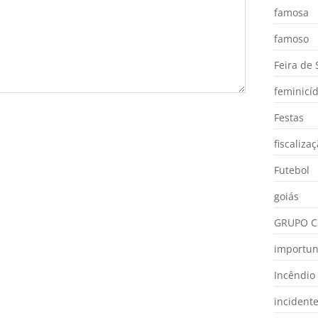
famosa
famoso
Feira de
feminicíd
Festas
fiscaliza
Futebol
goiás
GRUPO C
importu
Incêndio
incident