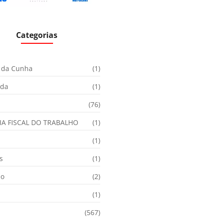
Categorias
 da Cunha
(1)
ida
(1)
(76)
IA FISCAL DO TRABALHO
(1)
(1)
s
(1)
ão
(2)
(1)
(567)