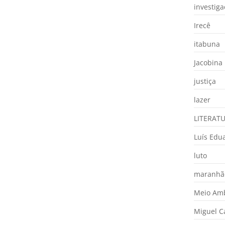
investig
Irecê
itabuna
Jacobina
justiça
lazer
LITERAT
Luís Edu
luto
maranhã
Meio Am
Miguel 