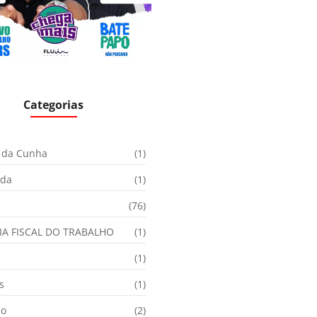
Categorias
 da Cunha
(1)
ida
(1)
(76)
IA FISCAL DO TRABALHO
(1)
(1)
s
(1)
ão
(2)