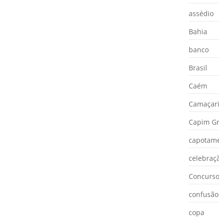
assédio
Bahia
banco
Brasil
Caém
Camaçar
Capim Gr
capotam
celebraç
Concurs
confusão
copa