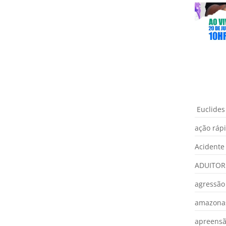
Euclides
ação ráp
Acidente
ADUITOR
agressão
amazona
apreens