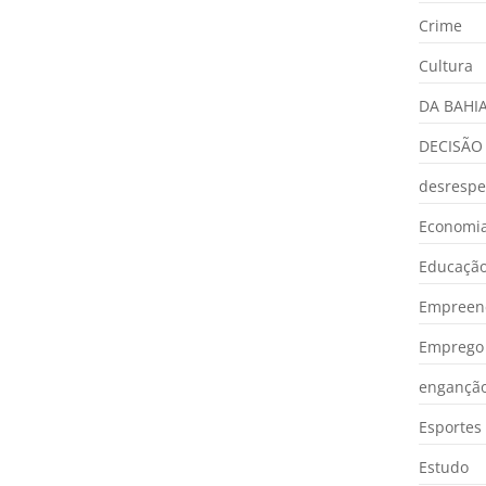
Crime
Cultura
DA BAHI
DECISÃO
desrespe
Economia
Educaçã
Empreen
Emprego 
engançã
Esportes
Estudo