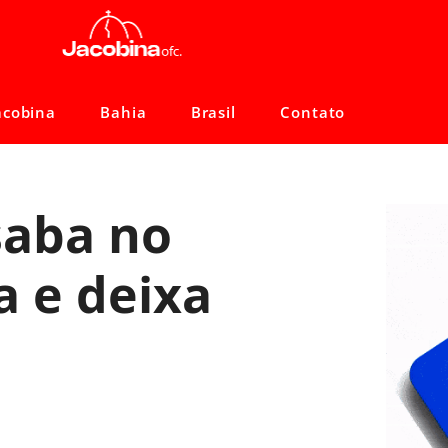
acobina
Bahia
Brasil
Contato
saba no
a e deixa