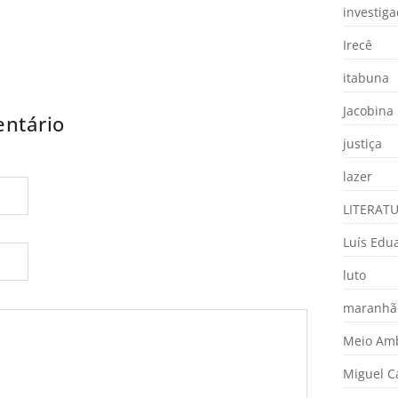
investig
Irecê
itabuna
Jacobina
ntário
justiça
lazer
LITERAT
Luís Edu
luto
maranhã
Meio Am
Miguel 