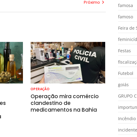
Próximo
famosa
famoso
Feira de
feminicíd
Festas
fiscaliza
Futebol
goiás
OPERAÇÃO
o
Operação mira comércio
GRUPO C
es
clandestino de
importu
medicamentos na Bahia
a
Incêndio
incident