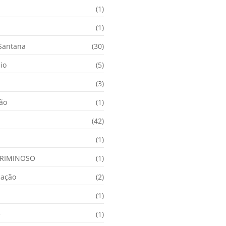
(1)
(1)
 Santana
(30)
io
(5)
(3)
ção
(1)
(42)
(1)
RIMINOSO
(1)
nação
(2)
(1)
e
(1)