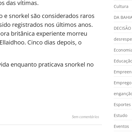
s das vítimas.
Cultura
 e snorkel são considerados raros
DA BAHI
sido registrados nos últimos anos.
DECISÃO
ra britânica experiente morreu
desrespe
llaidhoo. Cinco dias depois, o
Economia
Educaçã
ida enquanto praticava snorkel no
Empreen
Emprego 
engançã
Esportes
Estudo
Sem comentários
Eventos