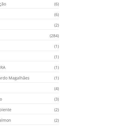
ação
(6)
(6)
(2)
(284)
(1)
(1)
URA
(1)
ardo Magalhães
(1)
(4)
o
(3)
biente
(2)
Calmon
(2)