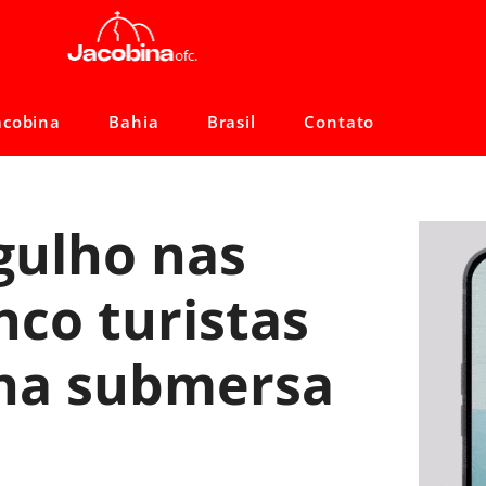
acobina
Bahia
Brasil
Contato
gulho nas
nco turistas
na submersa