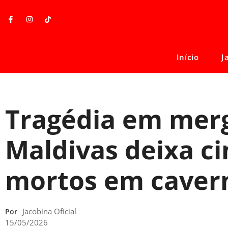
Início
J
Tragédia em mer
Maldivas deixa ci
mortos em caver
Jacobina Oficial
Por
15/05/2026