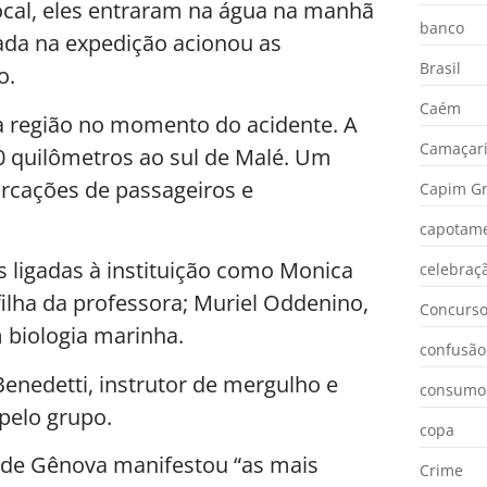
ocal, eles entraram na água na manhã
banco
sada na expedição acionou as
Brasil
o.
Caém
na região no momento do acidente. A
Camaçar
00 quilômetros ao sul de Malé. Um
rcações de passageiros e
Capim Gr
capotam
s ligadas à instituição como Monica
celebraç
ilha da professora; Muriel Oddenino,
Concurs
 biologia marinha.
confusão
Benedetti, instrutor de mergulho e
consumo
pelo grupo.
copa
e de Gênova manifestou “as mais
Crime