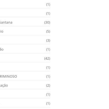
(1)
(1)
 Santana
(30)
io
(5)
(3)
ção
(1)
(42)
(1)
RIMINOSO
(1)
nação
(2)
(1)
e
(1)