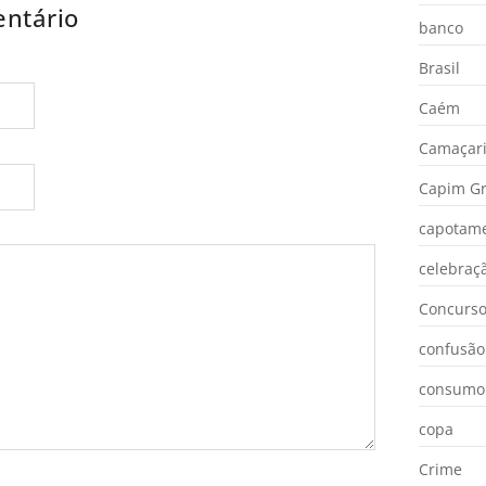
ntário
banco
Brasil
Caém
Camaçar
Capim Gr
capotam
celebraç
Concurs
confusão
consumo
copa
Crime