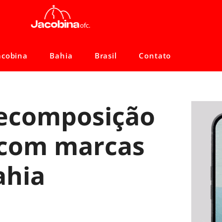
acobina
Bahia
Brasil
Contato
decomposição
 com marcas
ahia