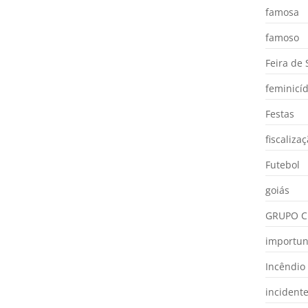
famosa
famoso
Feira de
feminicíd
Festas
fiscaliza
Futebol
goiás
GRUPO C
importu
Incêndio
incident