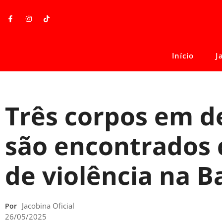
Início
J
Três corpos em 
são encontrados
de violência na B
Jacobina Oficial
Por
26/05/2025