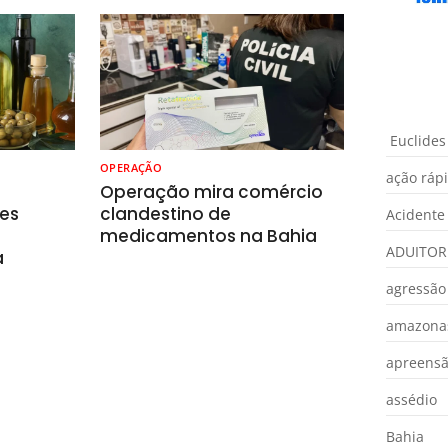
Euclides
OPERAÇÃO
ação ráp
o
Operação mira comércio
es
clandestino de
Acidente
medicamentos na Bahia
ADUITOR
a
agressão
amazona
apreens
assédio
Bahia