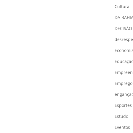
Cultura
DA BAHI
DECISÃO
desrespe
Economia
Educaçã
Empreen
Emprego 
engançã
Esportes
Estudo
Eventos