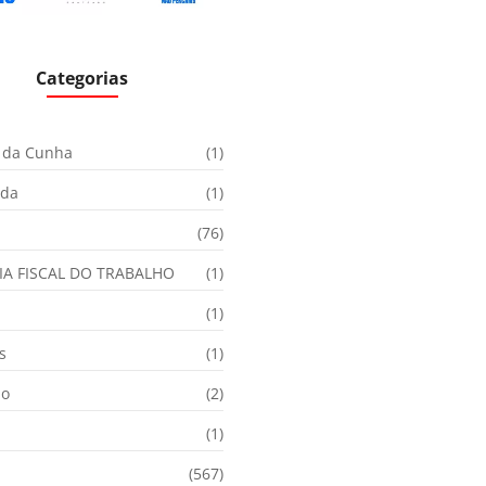
Categorias
 da Cunha
(1)
ida
(1)
(76)
IA FISCAL DO TRABALHO
(1)
(1)
s
(1)
ão
(2)
(1)
(567)