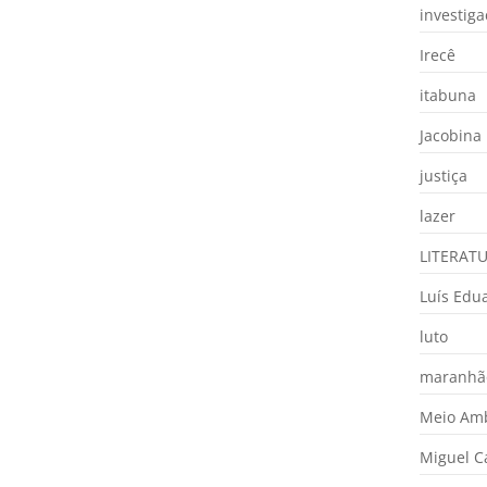
investig
Irecê
itabuna
Jacobina
justiça
lazer
LITERAT
Luís Edu
luto
maranhã
Meio Am
Miguel 