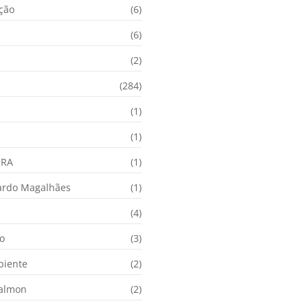
ação
(6)
(6)
(2)
(284)
(1)
(1)
URA
(1)
ardo Magalhães
(1)
(4)
o
(3)
biente
(2)
Calmon
(2)