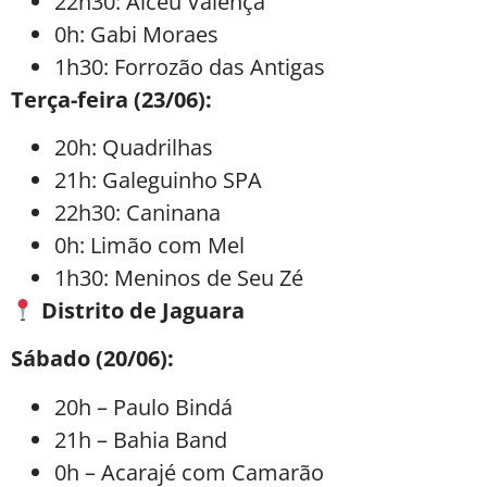
22h30: Alceu Valença
0h: Gabi Moraes
1h30: Forrozão das Antigas
Terça-feira (23/06):
20h: Quadrilhas
21h: Galeguinho SPA
22h30: Caninana
0h: Limão com Mel
1h30: Meninos de Seu Zé
Distrito de Jaguara
Sábado (20/06):
20h – Paulo Bindá
21h – Bahia Band
0h – Acarajé com Camarão