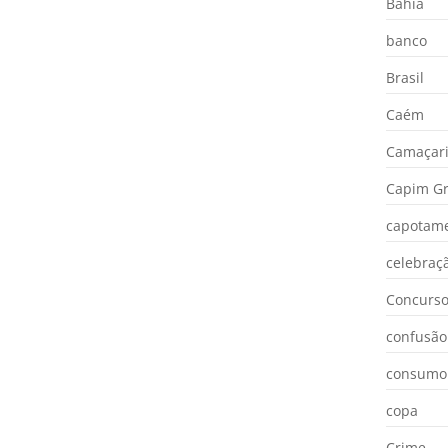
Bahia
banco
Brasil
Caém
Camaçar
Capim Gr
capotam
celebraç
Concurs
confusão
consumo
copa
Crime