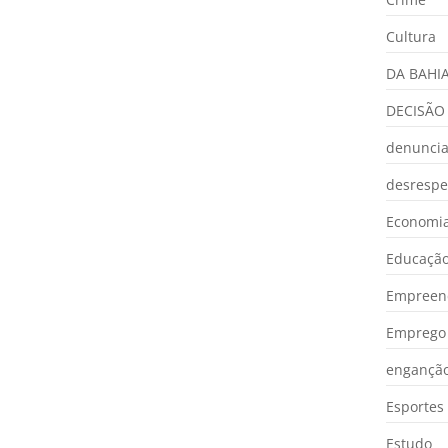
Cultura
DA BAHI
DECISÃO
denunci
desrespe
Economia
Educaçã
Empreen
Emprego 
engançã
Esportes
Estudo