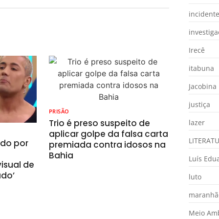
incident
investig
Irecê
itabuna
Jacobina
justiça
PRISÃO
Trio é preso suspeito de
lazer
aplicar golpe da falsa carta
LITERAT
ado por
premiada contra idosos na
Bahia
Luís Edu
isual de
ado’
luto
maranhã
Meio Am