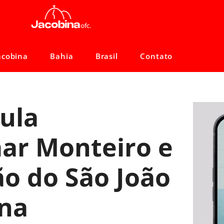
acobina
Bahia
Brasil
Contato
ula
ar Monteiro e
o do São João
ana