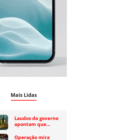
Mais Lidas
Laudos do governo
apontam que…
Operação mira