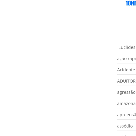
Euclides
ação ráp
Acidente
ADUITOR
agressão
amazona
apreens
assédio