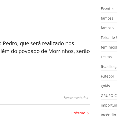
Eventos
famosa
famoso
Feira de
 Pedro, que será realizado nos
feminicíd
, além do povoado de Morrinhos, serão
Festas
fiscaliza
Futebol
goiás
GRUPO C
Sem comentários
importu
Próximo
Incêndio