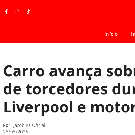
Início
J
Carro avança sob
de torcedores du
Liverpool e motor
Jacobina Oficial
Por
26/05/2025