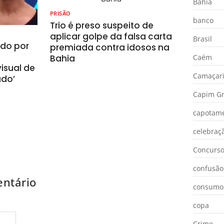
Bahia
PRISÃO
banco
Trio é preso suspeito de
aplicar golpe da falsa carta
Brasil
ado por
premiada contra idosos na
Bahia
Caém
isual de
Camaçar
ado’
Capim Gr
capotam
celebraç
Concurs
confusão
ntário
consumo
copa
Crime