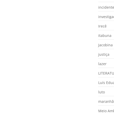
incident
investig
Irecê
itabuna
Jacobina
justiça
lazer
LITERAT
Luís Edu
luto
maranhã
Meio Am