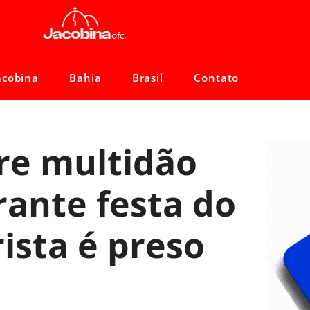
acobina
Bahia
Brasil
Contato
re multidão
rante festa do
ista é preso