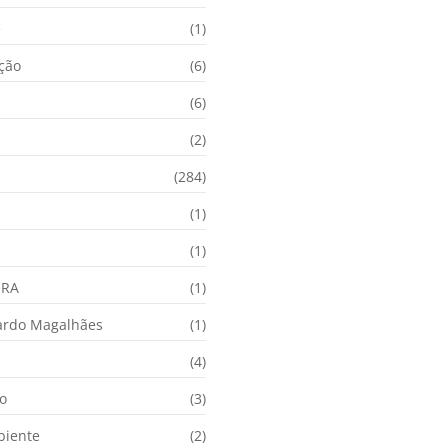
e
(1)
ação
(6)
(6)
(2)
(284)
(1)
(1)
URA
(1)
ardo Magalhães
(1)
(4)
o
(3)
biente
(2)