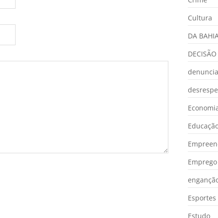
Cultura
DA BAHI
DECISÃO
denunci
desrespe
Economia
Educaçã
Empreen
Emprego 
engançã
Esportes
Estudo