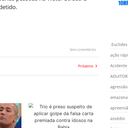
detido.
Euclides
Sem comentários
ação ráp
Acidente
Próximo
ADUITOR
agressão
amazona
apreens
assédio