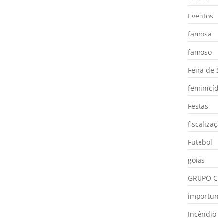
Eventos
famosa
famoso
Feira de
feminicíd
Festas
fiscaliza
Futebol
goiás
GRUPO C
importu
Incêndio