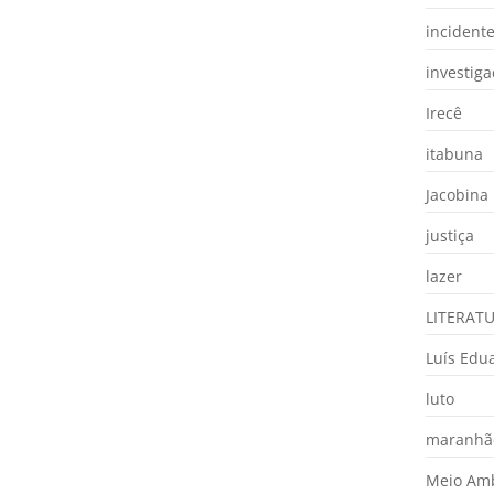
incident
investig
Irecê
itabuna
Jacobina
justiça
lazer
LITERAT
Luís Edu
luto
maranhã
Meio Am