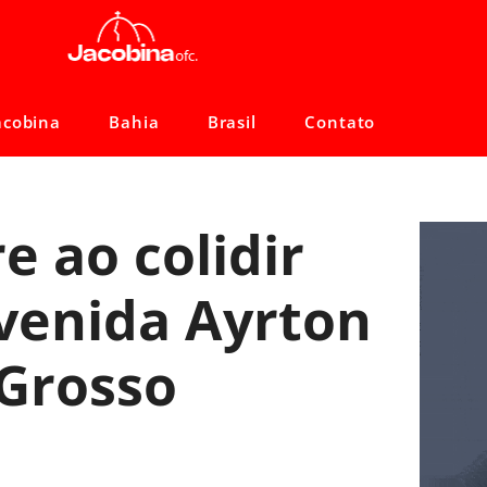
acobina
Bahia
Brasil
Contato
e ao colidir
venida Ayrton
Grosso