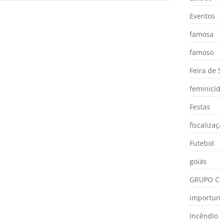
Eventos
famosa
famoso
Feira de
feminicíd
Festas
fiscaliza
Futebol
goiás
GRUPO C
importu
Incêndio