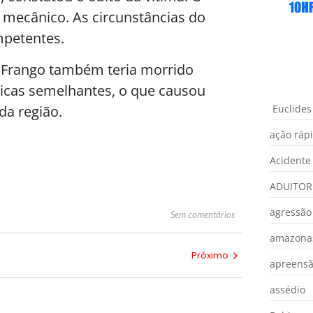
 mecânico. As circunstâncias do
mpetentes.
 Frango também teria morrido
icas semelhantes, o que causou
da região.
Euclides
ação ráp
Acidente
ADUITOR
agressão
Sem comentários
amazona
Próximo
apreens
assédio