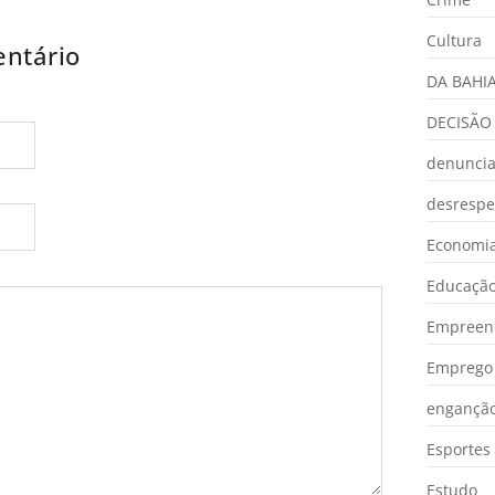
Cultura
ntário
DA BAHI
DECISÃO
denunci
desrespe
Economia
Educaçã
Empreen
Emprego 
engançã
Esportes
Estudo