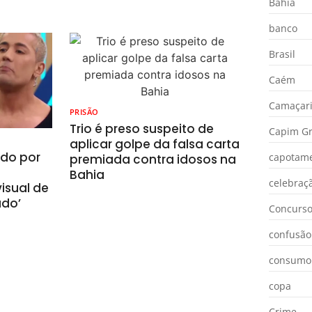
Bahia
banco
Brasil
Caém
Camaçar
PRISÃO
Trio é preso suspeito de
Capim Gr
aplicar golpe da falsa carta
ado por
capotam
premiada contra idosos na
Bahia
celebraç
isual de
ado’
Concurs
confusão
consumo
copa
Crime