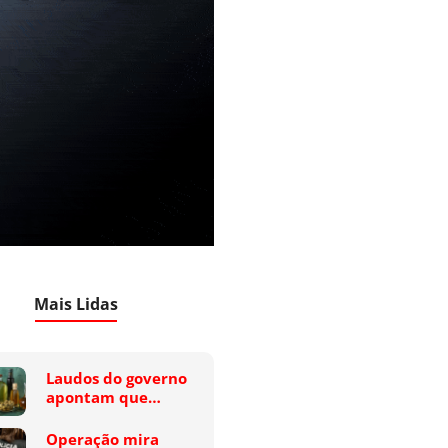
Mais Lidas
Laudos do governo
apontam que…
Operação mira