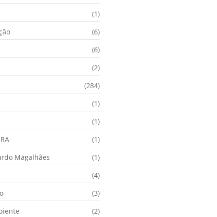
e
(1)
ação
(6)
(6)
(2)
(284)
(1)
(1)
URA
(1)
ardo Magalhães
(1)
(4)
o
(3)
biente
(2)