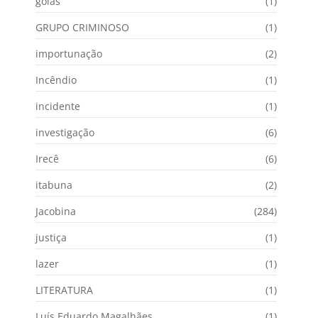
goiás
(1)
GRUPO CRIMINOSO
(1)
importunação
(2)
Incêndio
(1)
incidente
(1)
investigação
(6)
Irecê
(6)
itabuna
(2)
Jacobina
(284)
justiça
(1)
lazer
(1)
LITERATURA
(1)
Luís Eduardo Magalhães
(1)