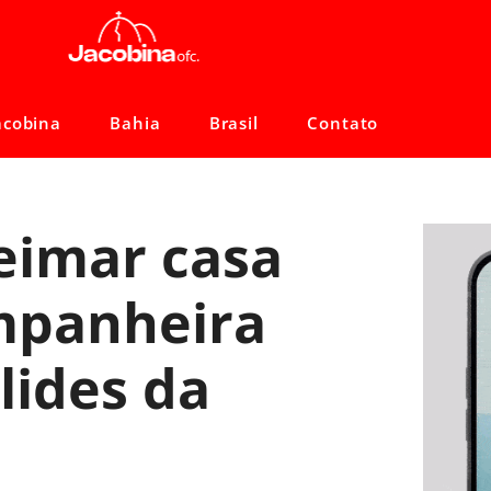
acobina
Bahia
Brasil
Contato
imar casa
mpanheira
lides da