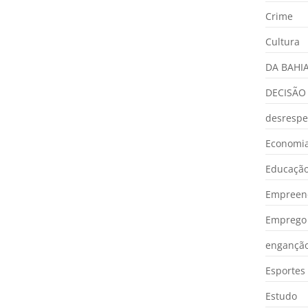
Crime
Cultura
DA BAHI
DECISÃO
desrespe
Economia
Educaçã
Empreen
Emprego 
engançã
Esportes
Estudo