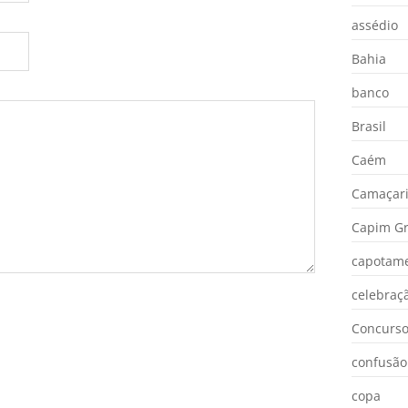
assédio
Bahia
banco
Brasil
Caém
Camaçar
Capim Gr
capotam
celebraç
Concurs
confusão
copa