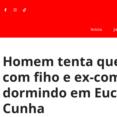
Início
J
Homem tenta que
com fiho e ex-co
dormindo em Euc
Cunha