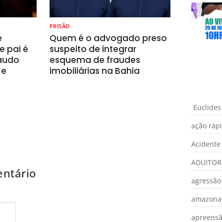
PRISÃO
é
Quem é o advogado preso
e pai é
suspeito de integrar
laudo
esquema de fraudes
 e
imobiliárias na Bahia
Euclides
ação ráp
Acidente
ADUITOR
ntário
agressão
amazona
apreens