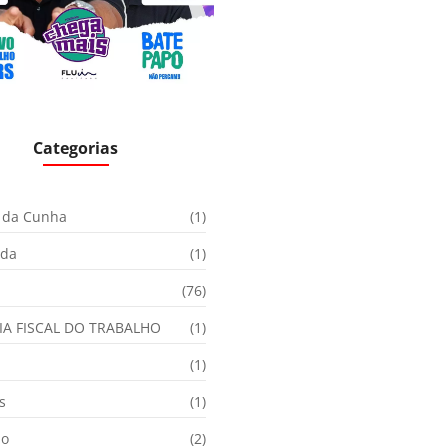
Categorias
 da Cunha
(1)
ida
(1)
(76)
IA FISCAL DO TRABALHO
(1)
(1)
s
(1)
ão
(2)