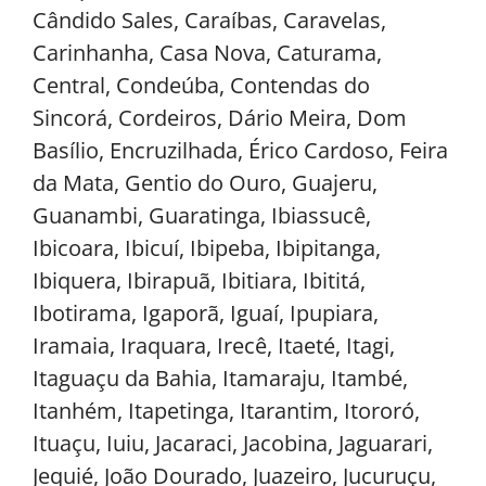
Cândido Sales, Caraíbas, Caravelas,
Carinhanha, Casa Nova, Caturama,
Central, Condeúba, Contendas do
Sincorá, Cordeiros, Dário Meira, Dom
Basílio, Encruzilhada, Érico Cardoso, Feira
da Mata, Gentio do Ouro, Guajeru,
Guanambi, Guaratinga, Ibiassucê,
Ibicoara, Ibicuí, Ibipeba, Ibipitanga,
Ibiquera, Ibirapuã, Ibitiara, Ibititá,
Ibotirama, Igaporã, Iguaí, Ipupiara,
Iramaia, Iraquara, Irecê, Itaeté, Itagi,
Itaguaçu da Bahia, Itamaraju, Itambé,
Itanhém, Itapetinga, Itarantim, Itororó,
Ituaçu, Iuiu, Jacaraci, Jacobina, Jaguarari,
Jequié, João Dourado, Juazeiro, Jucuruçu,